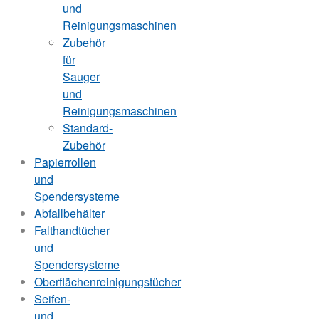
und
Reinigungsmaschinen
Zubehör
für
Sauger
und
Reinigungsmaschinen
Standard-
Zubehör
Papierrollen
und
Spendersysteme
Abfallbehälter
Falthandtücher
und
Spendersysteme
Oberflächenreinigungstücher
Seifen-
und