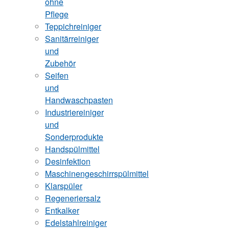
ohne
Pflege
Teppichreiniger
Sanitärreiniger
und
Zubehör
Seifen
und
Handwaschpasten
Industriereiniger
und
Sonderprodukte
Handspülmittel
Desinfektion
Maschinengeschirrspülmittel
Klarspüler
Regeneriersalz
Entkalker
Edelstahlreiniger