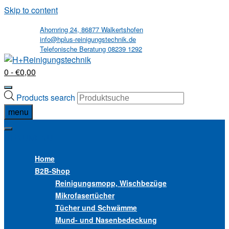
Skip to content
Ahornring 24, 86877 Walkertshofen
info@hplus-reinigungstechnik.de
Telefonische Beratung 08239 1292
0
- €0,00
Products search
menu
MENU
MENU
Home
B2B
-Shop
Reinigungsmopp, Wischbezüge
Mikrofasertücher
Tücher und Schwämme
Mund- und Nasenbedeckung