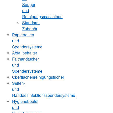
Sauger
und
Reinigungsmaschinen
Standard-
Zubehör
Papierrollen
und
Spendersysteme
Abfallbehälter
Falthandtücher
und
Spendersysteme
Oberflächenreinigungstücher
Seifen-
und
Handdesinfektionsspendersysteme
Hygienebeutel
und