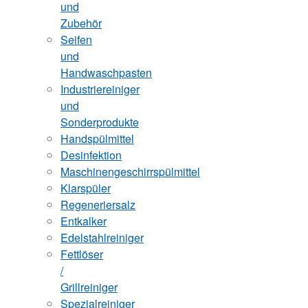
und
Zubehör
Seifen
und
Handwaschpasten
Industriereiniger
und
Sonderprodukte
Handspülmittel
Desinfektion
Maschinengeschirrspülmittel
Klarspüler
Regeneriersalz
Entkalker
Edelstahlreiniger
Fettlöser
/
Grillreiniger
Spezialreiniger