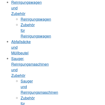
Reinigungswagen
und
Zubehör
Reinigungswagen
Zubehör
für
Reinigungswagen
Abfallsäcke
und
Müllbeutel
Sauger,
Reinigungsmaschinen
und
Zubehör
Sauger
und
Reinigungsmaschinen
Zubehör
für