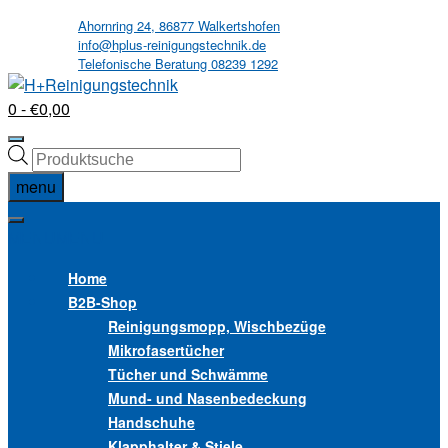
Skip
Ahornring 24, 86877 Walkertshofen
info@hplus-reinigungstechnik.de
to
Telefonische Beratung 08239 1292
content
0
- €0,00
Products
search
menu
MENU
MENU
Home
B2B
-Shop
Reinigungsmopp, Wischbezüge
Mikrofasertücher
Tücher und Schwämme
Mund- und Nasenbedeckung
Handschuhe
Klapphalter & Stiele