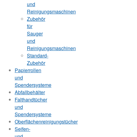
und
Reinigungsmaschinen
Zubehör
für
Sauger
und
Reinigungsmaschinen
Standard-
Zubehör
Papierrollen
und
Spendersysteme
Abfallbehälter
Falthandtücher
und
Spendersysteme
Oberflächenreinigungstücher
Seifen-
und