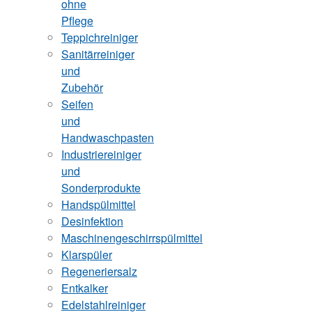
ohne
Pflege
Teppichreiniger
Sanitärreiniger
und
Zubehör
Seifen
und
Handwaschpasten
Industriereiniger
und
Sonderprodukte
Handspülmittel
Desinfektion
Maschinengeschirrspülmittel
Klarspüler
Regeneriersalz
Entkalker
Edelstahlreiniger