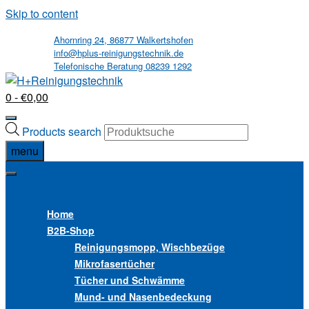
Skip to content
Ahornring 24, 86877 Walkertshofen
info@hplus-reinigungstechnik.de
Telefonische Beratung 08239 1292
0
- €0,00
Products search
menu
MENU
MENU
Home
B2B
-Shop
Reinigungsmopp, Wischbezüge
Mikrofasertücher
Tücher und Schwämme
Mund- und Nasenbedeckung