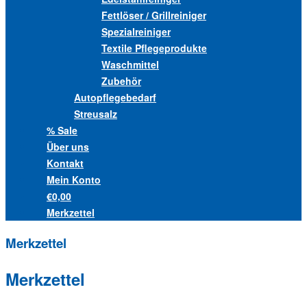
Fettlöser / Grillreiniger
Spezialreiniger
Textile Pflegeprodukte
Waschmittel
Zubehör
Autopflegebedarf
Streusalz
% Sale
Über uns
Kontakt
Mein Konto
€0,00
Merkzettel
Merkzettel
Merkzettel