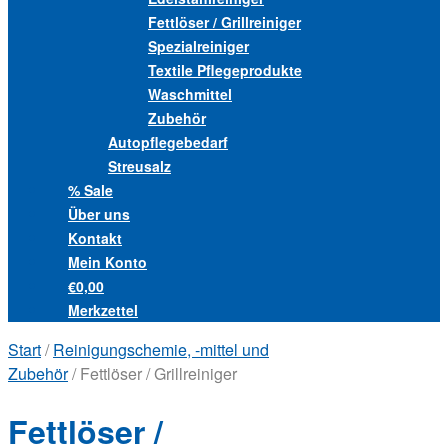
Fettlöser / Grillreiniger
Spezialreiniger
Textile Pflegeprodukte
Waschmittel
Zubehör
Autopflegebedarf
Streusalz
% Sale
Über uns
Kontakt
Mein Konto
€0,00
Merkzettel
Start
/
Reinigungschemie, -mittel und
Zubehör
/ Fettlöser / Grillreiniger
Fettlöser /