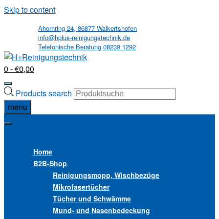
Skip to content
Ahornring 24, 86877 Walkertshofen
info@hplus-reinigungstechnik.de
Telefonische Beratung 08239 1292
0
- €0,00
Products search
menu
MENU
MENU
Home
B2B
-Shop
Reinigungsmopp, Wischbezüge
Mikrofasertücher
Tücher und Schwämme
Mund- und Nasenbedeckung