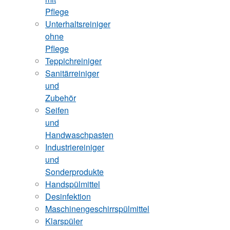
Pflege
Unterhaltsreiniger
ohne
Pflege
Teppichreiniger
Sanitärreiniger
und
Zubehör
Seifen
und
Handwaschpasten
Industriereiniger
und
Sonderprodukte
Handspülmittel
Desinfektion
Maschinengeschirrspülmittel
Klarspüler