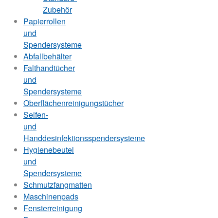
Zubehör
Papierrollen
und
Spendersysteme
Abfallbehälter
Falthandtücher
und
Spendersysteme
Oberflächenreinigungstücher
Seifen-
und
Handdesinfektionsspendersysteme
Hygienebeutel
und
Spendersysteme
Schmutzfangmatten
Maschinenpads
Fensterreinigung