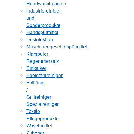
Handwaschpasten
Industriereiniger
und
Sonderprodukte
Handspülmittel
Desinfektion
Maschinengeschirrspülmittel
Klarspüler
Regeneriersalz
Entkalker
Edelstahlreiniger
Fettlöser
/
Grillreiniger
Spezialreiniger
Textile
Pflegeprodukte
Waschmittel
Zubehör