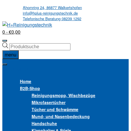
Skip
Ahornring 24, 86877 Walkertshofen
info@hplus-reinigungstechnik.de
to
Telefonische Beratung 08239 1292
content
0
- €0,00
Products
search
menu
MENU
MENU
Home
B2B
-Shop
Reinigungsmopp, Wischbezüge
Mikrofasertücher
Tücher und Schwämme
Mund- und Nasenbedeckung
Handschuhe
Klapphalter & Stiele