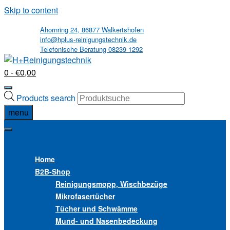
Skip to content
Ahornring 24, 86877 Walkertshofen
info@hplus-reinigungstechnik.de
Telefonische Beratung 08239 1292
0
- €0,00
Products search
menu
MENU
MENU
Home
B2B
-Shop
Reinigungsmopp, Wischbezüge
Mikrofasertücher
Tücher und Schwämme
Mund- und Nasenbedeckung