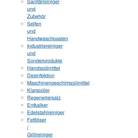
Sanitärreiniger
und
Zubehör
Seifen
und
Handwaschpasten
Industriereiniger
und
Sonderprodukte
Handspülmittel
Desinfektion
Maschinengeschirrspülmittel
Klarspüler
Regeneriersalz
Entkalker
Edelstahlreiniger
Fettlöser
/
Grillreiniger