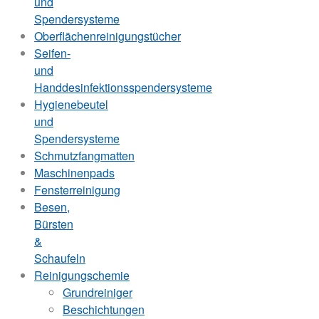
und
Spendersysteme
Oberflächenreinigungstücher
Seifen-
und
Handdesinfektionsspendersysteme
Hygienebeutel
und
Spendersysteme
Schmutzfangmatten
Maschinenpads
Fensterreinigung
Besen,
Bürsten
&
Schaufeln
Reinigungschemie
Grundreiniger
Beschichtungen