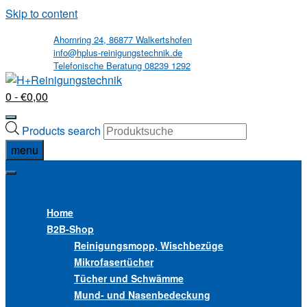
Skip to content
Ahornring 24, 86877 Walkertshofen
info@hplus-reinigungstechnik.de
Telefonische Beratung 08239 1292
0
- €0,00
Products search
menu
MENU
MENU
Home
B2B
-Shop
Reinigungsmopp, Wischbezüge
Mikrofasertücher
Tücher und Schwämme
Mund- und Nasenbedeckung