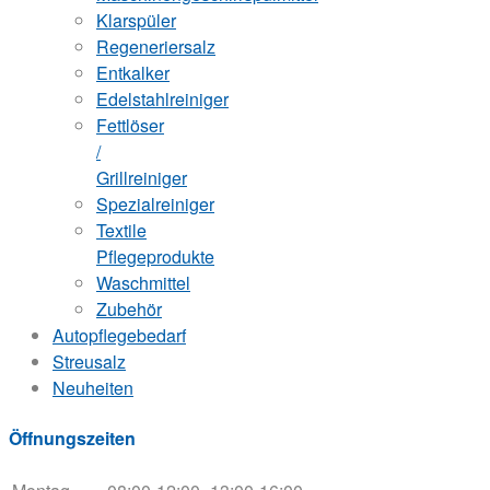
Klarspüler
Regeneriersalz
Entkalker
Edelstahlreiniger
Fettlöser
/
Grillreiniger
Spezialreiniger
Textile
Pflegeprodukte
Waschmittel
Zubehör
Autopflegebedarf
Streusalz
Neuheiten
Öffnungszeiten