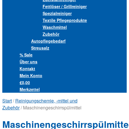
Fettlöser / Grillreiniger
Spezialreiniger
Textile Pflegeprodukte
Waschmittel
Zubehör
Autopflegebedarf
Streusalz
% Sale
Über uns
Kontakt
Mein Konto
€0,00
Merkzettel
Start
/
Reinigungschemie, -mittel und
Zubehör
/ Maschinengeschirrspülmittel
Maschinengeschirrspülmitte