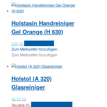
Holstasin Handreiniger
Gel Orange (H 630)
€
29,00
In den Warenkorb
Zum Merkzettel hinzufügen
Zum Merkzettel hinzufügen
Holstol (A 320)
Glasreiniger
ab
€
3,50
Versandkosten anfragen
You save
(
%)