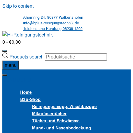
Skip to content
Ahornring 24, 86877 Walkertshofen
info@hplus-reinigungstechnik.de
Telefonische Beratung 08239 1292
0
- €0,00
Products search
menu
MENU
MENU
Home
B2B
-Shop
Reinigungsmopp, Wischbezüge
Mikrofasertücher
Tücher und Schwämme
Mund- und Nasenbedeckung