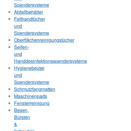
Spendersysteme
Abfallbehälter
Falthandtücher
und
Spendersysteme
Oberflächenreinigungstücher
Seifen-
und
Handdesinfektionsspendersysteme
Hygienebeutel
und
Spendersysteme
Schmutzfangmatten
Maschinenpads
Fensterreinigung
Besen,
Bürsten
&