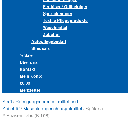
Fettlöser / Grillreiniger
Spezialreiniger
Textile Pflegeprodukte
Waschmittel
Zubehör
Autopflegebedarf
Streusalz
% Sale
Über uns
Kontakt
Mein Konto
€0,00
Merkzettel
Start
/
Reinigungschemie, -mittel und
Zubehör
/
Maschinengeschirrspülmittel
/ Spülana
2-Phasen Tabs (K 108)