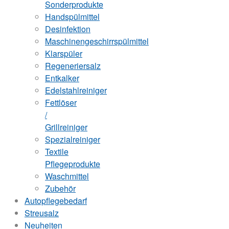
Sonderprodukte
Handspülmittel
Desinfektion
Maschinengeschirrspülmittel
Klarspüler
Regeneriersalz
Entkalker
Edelstahlreiniger
Fettlöser
/
Grillreiniger
Spezialreiniger
Textile
Pflegeprodukte
Waschmittel
Zubehör
Autopflegebedarf
Streusalz
Neuheiten