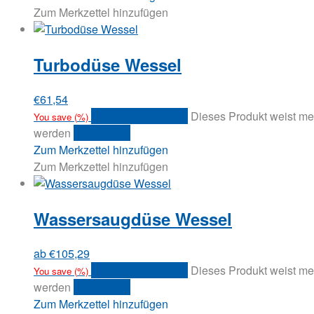
Zum Merkzettel hinzufügen
Turbodüse Wessel
€
61,54
Ausführung wählen
Dieses Produkt weist me
You save
(
%)
werden
Quick View
Zum Merkzettel hinzufügen
Zum Merkzettel hinzufügen
Wassersaugdüse Wessel
ab
€
105,29
Ausführung wählen
Dieses Produkt weist me
You save
(
%)
werden
Quick View
Zum Merkzettel hinzufügen