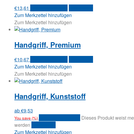
€
13,61
In den Warenkorb
Quick View
Zum Merkzettel hinzufügen
Zum Merkzettel hinzufügen
Handgriff, Premium
€
10,67
In den Warenkorb
Quick View
Zum Merkzettel hinzufügen
Zum Merkzettel hinzufügen
Handgriff, Kunststoff
ab
€
9,53
Ausführung wählen
Dieses Produkt weist me
You save
(
%)
werden
Quick View
Zum Merkzettel hinzufügen