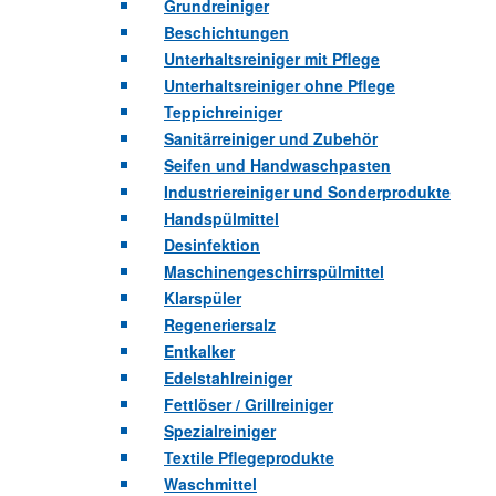
Grundreiniger
Beschichtungen
Unterhaltsreiniger mit Pflege
Unterhaltsreiniger ohne Pflege
Teppichreiniger
Sanitärreiniger und Zubehör
Seifen und Handwaschpasten
Industriereiniger und Sonderprodukte
Handspülmittel
Desinfektion
Maschinengeschirrspülmittel
Klarspüler
Regeneriersalz
Entkalker
Edelstahlreiniger
Fettlöser / Grillreiniger
Spezialreiniger
Textile Pflegeprodukte
Waschmittel