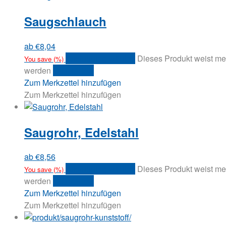
Saugschlauch
ab
€
8,04
Ausführung wählen
Dieses Produkt weist me
You save
(
%)
werden
Quick View
Zum Merkzettel hinzufügen
Zum Merkzettel hinzufügen
Saugrohr, Edelstahl
ab
€
8,56
Ausführung wählen
Dieses Produkt weist me
You save
(
%)
werden
Quick View
Zum Merkzettel hinzufügen
Zum Merkzettel hinzufügen