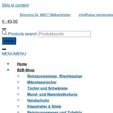
Skip to content
Ahornring 24, 86877 Walkertshofen
info@hplus-reinigungst
0
- €0,00
Products search
menu
MENU
MENU
Home
B2B
-Shop
Reinigungsmopp, Wischbezüge
Mikrofasertücher
Tücher und Schwämme
Mund- und Nasenbedeckung
Handschuhe
Klapphalter & Stiele
Reinigungswagen und Zubehör