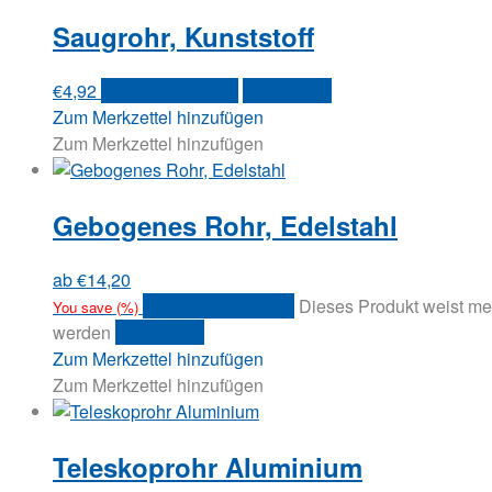
Saugrohr, Kunststoff
€
4,92
In den Warenkorb
Quick View
Zum Merkzettel hinzufügen
Zum Merkzettel hinzufügen
Gebogenes Rohr, Edelstahl
ab
€
14,20
Ausführung wählen
Dieses Produkt weist me
You save
(
%)
werden
Quick View
Zum Merkzettel hinzufügen
Zum Merkzettel hinzufügen
Teleskoprohr Aluminium