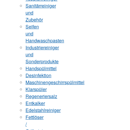
Sanitärreiniger
und
Zubehör
Seifen
und
Handwaschpasten
Industriereiniger
und
Sonderprodukte
Handspülmittel
Desinfektion
Maschinengeschirrspülmittel
Klarspüler
Regeneriersalz
Entkalker
Edelstahlreiniger
Fettlöser
/