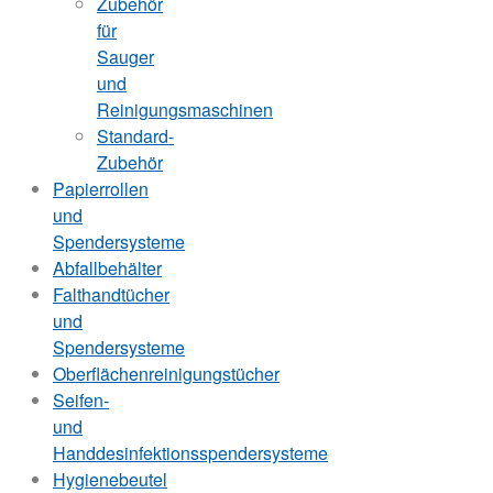
Zubehör
für
Sauger
und
Reinigungsmaschinen
Standard-
Zubehör
Papierrollen
und
Spendersysteme
Abfallbehälter
Falthandtücher
und
Spendersysteme
Oberflächenreinigungstücher
Seifen-
und
Handdesinfektionsspendersysteme
Hygienebeutel