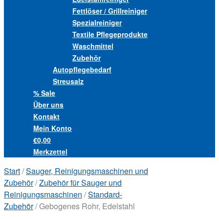
Fettlöser / Grillreiniger
Spezialreiniger
Textile Pflegeprodukte
Waschmittel
Zubehör
Autopflegebedarf
Streusalz
% Sale
Über uns
Kontakt
Mein Konto
€0,00
Merkzettel
Start
/
Sauger, Reinigungsmaschinen und
Zubehör
/
Zubehör für Sauger und
Reinigungsmaschinen
/
Standard-
Zubehör
/ Gebogenes Rohr, Edelstahl