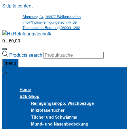
Skip to content
Ahornring 24, 86877 Walkertshofen
info@hplus-reinigungstechnik.de
Telefonische Beratung 08239 1292
0
- €0,00
Products search
menu
MENU
MENU
Home
B2B
-Shop
Reinigungsmopp, Wischbezüge
Mikrofasertücher
Tücher und Schwämme
Mund- und Nasenbedeckung