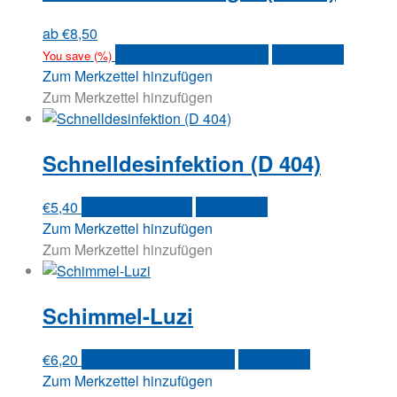
Die
Optionen
ab
€
8,50
können
Dieses
Versandkosten anfragen
Quick View
You save
(
%)
auf
Produkt
Zum Merkzettel hinzufügen
der
weist
Zum Merkzettel hinzufügen
Produktseite
mehrere
gewählt
Varianten
werden
Schnelldesinfektion (D 404)
auf.
Die
Optionen
€
5,40
In den Warenkorb
Quick View
können
Zum Merkzettel hinzufügen
auf
Zum Merkzettel hinzufügen
der
Produktseite
gewählt
Schimmel-Luzi
werden
€
6,20
Versandkosten anfragen
Quick View
Zum Merkzettel hinzufügen