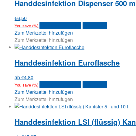
Handdesinfektion Dispenser 500 m
€
6,50
Dieses
Ausführung wählen
Quick View
You save
(
%)
Produkt
Zum Merkzettel hinzufügen
weist
Zum Merkzettel hinzufügen
mehrere
Varianten
Handdesinfektion Euroflasche
auf.
Die
Optionen
ab
€
4,80
können
Dieses
Ausführung wählen
Quick View
You save
(
%)
auf
Produkt
Zum Merkzettel hinzufügen
der
weist
Zum Merkzettel hinzufügen
Produktseite
mehrere
gewählt
Varianten
werden
Handdesinfektion LSI (flüssig) Kani
auf.
Die
Optionen