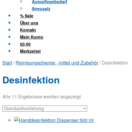
Autopflegebedarf
Streusalz
% Sale
Über uns
Kontakt
Mein Konto
€0,00
Merkzettel
Start
/
Reinigungschemie, -mittel und Zubehör
/ Desinfektion
Desinfektion
Alle 11 Ergebnisse werden angezeigt