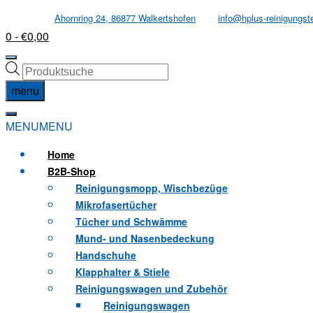
Skip
Ahornring 24, 86877 Walkertshofen
info@hplus-reinigungst
to
0
- €0,00
content
Products
search
menu
MENU
MENU
Home
B2B
-Shop
Reinigungsmopp, Wischbezüge
Mikrofasertücher
Tücher und Schwämme
Mund- und Nasenbedeckung
Handschuhe
Klapphalter & Stiele
Reinigungswagen und Zubehör
Reinigungswagen