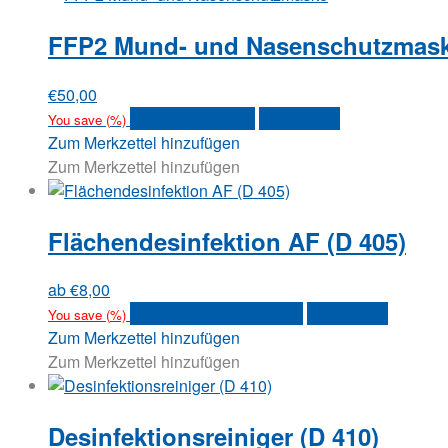
FFP2 Mund- und Nasenschutzmas
€
50,00
In den Warenkorb
Quick View
You save
(
%)
Zum Merkzettel hinzufügen
Zum Merkzettel hinzufügen
Flächendesinfektion AF (D 405)
ab
€
8,00
Dieses
Versandkosten anfragen
Quick View
You save
(
%)
Produkt
Zum Merkzettel hinzufügen
weist
Zum Merkzettel hinzufügen
mehrere
Varianten
Desinfektionsreiniger (D 410)
auf.