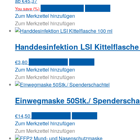
ab
€
45,37
können
Dieses
Ausführung wählen
Quick View
You save
(
%)
auf
Produkt
Zum Merkzettel hinzufügen
der
weist
Zum Merkzettel hinzufügen
Produktseite
mehrere
gewählt
Varianten
werden
Handdesinfektion LSI Kittelflasche
auf.
Die
Optionen
€
3,80
In den Warenkorb
Quick View
können
Zum Merkzettel hinzufügen
auf
Zum Merkzettel hinzufügen
der
Produktseite
gewählt
Einwegmaske 50Stk./ Spenderscha
werden
€
14,50
In den Warenkorb
Quick View
Zum Merkzettel hinzufügen
Zum Merkzettel hinzufügen