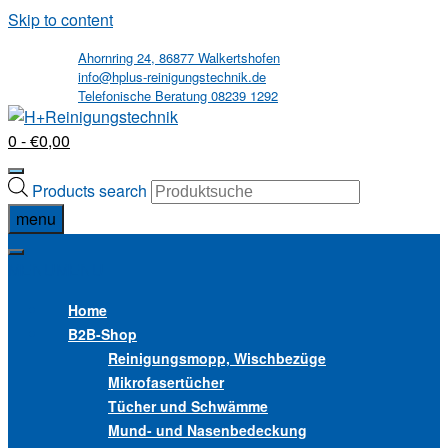
Skip to content
Ahornring 24, 86877 Walkertshofen
info@hplus-reinigungstechnik.de
Telefonische Beratung 08239 1292
0
- €0,00
Products search
menu
MENU
MENU
Home
B2B
-Shop
Reinigungsmopp, Wischbezüge
Mikrofasertücher
Tücher und Schwämme
Mund- und Nasenbedeckung