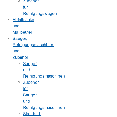
Zubehör
für
Reinigungswagen
Abfallsäcke
und
Müllbeutel
Sauger,
Reinigungsmaschinen
und
Zubehör
Sauger
und
Reinigungsmaschinen
Zubehör
für
Sauger
und
Reinigungsmaschinen
Standard-