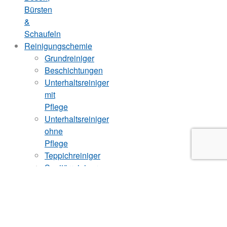
Bürsten
&
Schaufeln
Reinigungschemie
Grundreiniger
Beschichtungen
Unterhaltsreiniger
mit
Pflege
Unterhaltsreiniger
ohne
Pflege
Teppichreiniger
Sanitärreiniger
und
Zubehör
Seifen
und