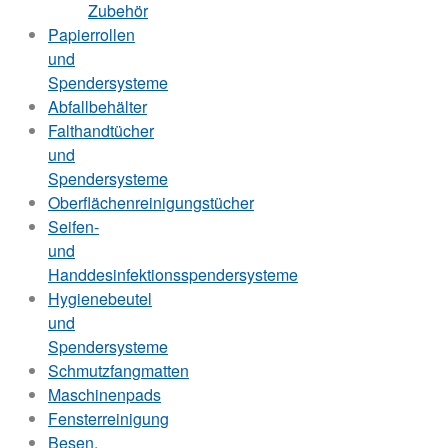
Zubehör
Papierrollen
und
Spendersysteme
Abfallbehälter
Falthandtücher
und
Spendersysteme
Oberflächenreinigungstücher
Seifen-
und
Handdesinfektionsspendersysteme
Hygienebeutel
und
Spendersysteme
Schmutzfangmatten
Maschinenpads
Fensterreinigung
Besen,