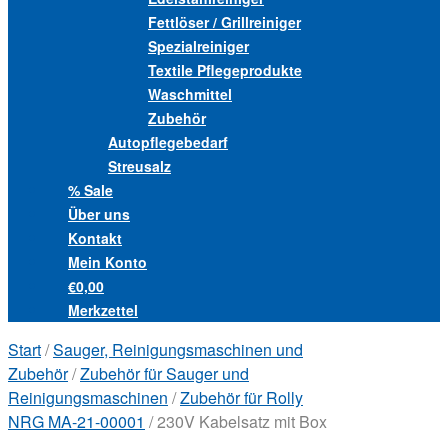
Fettlöser / Grillreiniger
Spezialreiniger
Textile Pflegeprodukte
Waschmittel
Zubehör
Autopflegebedarf
Streusalz
% Sale
Über uns
Kontakt
Mein Konto
€0,00
Merkzettel
Start
/
Sauger, Reinigungsmaschinen und
Zubehör
/
Zubehör für Sauger und
Reinigungsmaschinen
/
Zubehör für Rolly
NRG MA-21-00001
/ 230V Kabelsatz mit Box