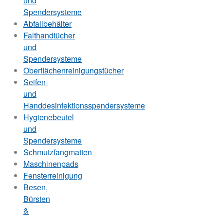
und
Spendersysteme
Abfallbehälter
Falthandtücher
und
Spendersysteme
Oberflächenreinigungstücher
Seifen-
und
Handdesinfektionsspendersysteme
Hygienebeutel
und
Spendersysteme
Schmutzfangmatten
Maschinenpads
Fensterreinigung
Besen,
Bürsten
&