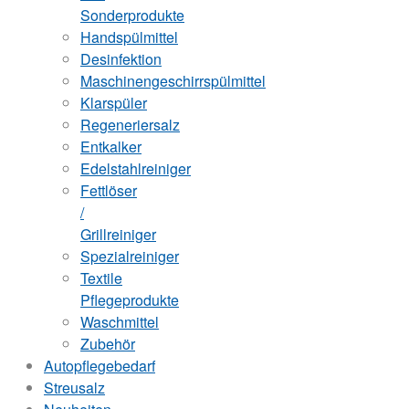
Sonderprodukte
Handspülmittel
Desinfektion
Maschinengeschirrspülmittel
Klarspüler
Regeneriersalz
Entkalker
Edelstahlreiniger
Fettlöser
/
Grillreiniger
Spezialreiniger
Textile
Pflegeprodukte
Waschmittel
Zubehör
Autopflegebedarf
Streusalz