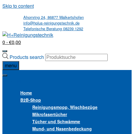
Skip to content
Ahornring 24, 86877 Walkertshofen
info@hplus-reinigungstechnik.de
Telefonische Beratung 08239 1292
0
- €0,00
Products search
menu
MENU
MENU
Home
B2B
-Shop
Reinigungsmopp, Wischbezüge
Mikrofasertücher
Tücher und Schwämme
Mund- und Nasenbedeckung