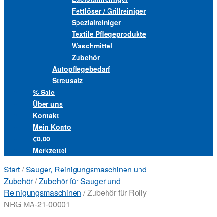
Fettlöser / Grillreiniger
Spezialreiniger
Textile Pflegeprodukte
Waschmittel
Zubehör
Autopflegebedarf
Streusalz
% Sale
Über uns
Kontakt
Mein Konto
€0,00
Merkzettel
Start
/
Sauger, Reinigungsmaschinen und
Zubehör
/
Zubehör für Sauger und
Reinigungsmaschinen
/ Zubehör für Rolly
NRG MA-21-00001