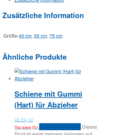
Zusätzliche Information
Größe
45 cm
,
55 cm
,
75 cm
Ähnliche Produkte
Schiene mit Gummi
(Hart) für Abzieher
ab
€
4,32
Ausführung wählen
Dieses
You save
(
%)
Produkt weist mehrere Varianten auf.