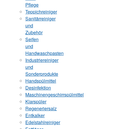
Pflege
Teppichreiniger
Sanitärreiniger
und
Zubehör
Seifen
und
Handwaschpasten
Industriereiniger
und
Sonderprodukte
Handspülmittel
Desinfektion
Maschinengeschirrspülmittel
Klarspüler
Regeneriersalz
Entkalker
Edelstahlreiniger