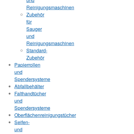
und
Reinigungsmaschinen
Zubehör
für
Sauger
und
Reinigungsmaschinen
Standard-
Zubehör
Papierrollen
und
Spendersysteme
Abfallbehälter
Falthandtücher
und
Spendersysteme
Oberflächenreinigungstücher
Seifen-
und