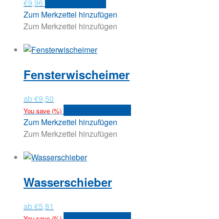
€
9,96
In den Warenkorb
Zum Merkzettel hinzufügen
Zum Merkzettel hinzufügen
Fensterwischeimer
ab
€
9,50
Dieses
Ausführung wählen
You save
(
%)
Produkt
Zum Merkzettel hinzufügen
weist
Zum Merkzettel hinzufügen
mehrere
Varianten
auf.
Wasserschieber
Die
Optionen
können
ab
€
5,81
auf
Dieses
Ausführung wählen
You save
(
%)