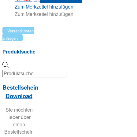
der
Produkt
Zum Merkzettel hinzufügen
Produktseite
weist
Zum Merkzettel hinzufügen
gewählt
mehrere
werden
Varianten
Versandkosten
auf.
anfragen
Die
Optionen
Produktsuche
können
auf
Products
der
search
Produktseite
Bestellschein
gewählt
werden
Download
Sie möchten
lieber über
einen
Bestellschein