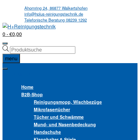
Skip
Ahornring 24, 86877 Walkertshofen
info@hplus-reinigungstechnik.de
to
Telefonische Beratung 08239 1292
content
0
- €0,00
Products
search
menu
MENU
MENU
Home
B2B
-Shop
Reinigungsmopp, Wischbezüge
Mikrofasertücher
Tücher und Schwämme
Mund- und Nasenbedeckung
Handschuhe
Klapphalter & Stiele