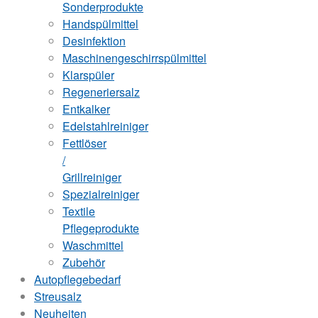
Sonderprodukte
Handspülmittel
Desinfektion
Maschinengeschirrspülmittel
Klarspüler
Regeneriersalz
Entkalker
Edelstahlreiniger
Fettlöser
/
Grillreiniger
Spezialreiniger
Textile
Pflegeprodukte
Waschmittel
Zubehör
Autopflegebedarf
Streusalz
Neuheiten