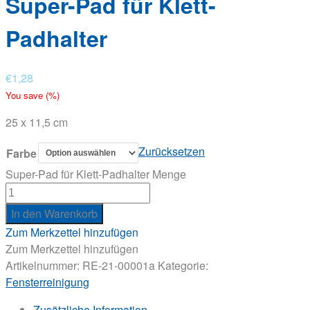
Super-Pad für Klett-
Padhalter
€
1,28
You save
(
%)
25 x 11,5 cm
Zurücksetzen
Farbe
Super-Pad für Klett-Padhalter Menge
In den Warenkorb
Zum Merkzettel hinzufügen
Zum Merkzettel hinzufügen
Artikelnummer:
RE-21-00001a
Kategorie:
Fensterreinigung
Zusätzliche Information