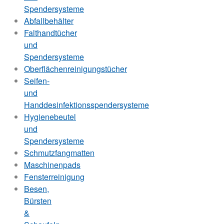
Spendersysteme
Abfallbehälter
Falthandtücher
und
Spendersysteme
Oberflächenreinigungstücher
Seifen-
und
Handdesinfektionsspendersysteme
Hygienebeutel
und
Spendersysteme
Schmutzfangmatten
Maschinenpads
Fensterreinigung
Besen,
Bürsten
&