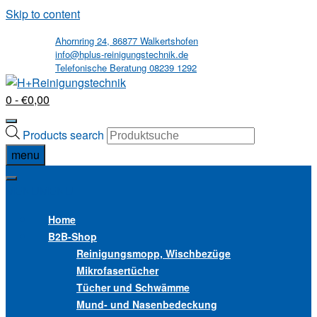
Skip to content
Ahornring 24, 86877 Walkertshofen
info@hplus-reinigungstechnik.de
Telefonische Beratung 08239 1292
0
- €0,00
Products search
menu
MENU
MENU
Home
B2B
-Shop
Reinigungsmopp, Wischbezüge
Mikrofasertücher
Tücher und Schwämme
Mund- und Nasenbedeckung