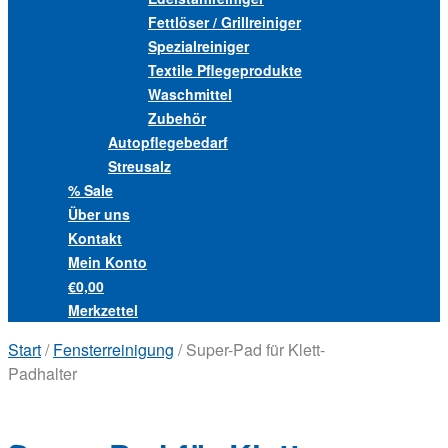
Fettlöser / Grillreiniger
Spezialreiniger
Textile Pflegeprodukte
Waschmittel
Zubehör
Autopflegebedarf
Streusalz
% Sale
Über uns
Kontakt
Mein Konto
€0,00
Merkzettel
Start
/
Fensterreinigung
/ Super-Pad für Klett-
Padhalter