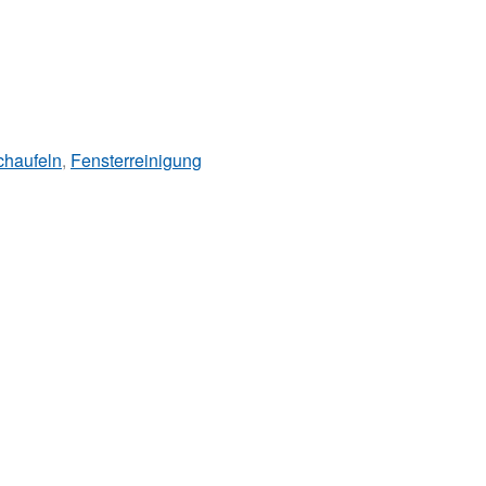
chaufeln
,
Fensterreinigung