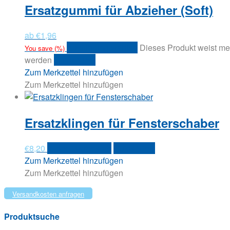
Ersatzgummi für Abzieher (Soft)
ab
€
1,96
Ausführung wählen
Dieses Produkt weist me
You save
(
%)
werden
Quick View
Zum Merkzettel hinzufügen
Zum Merkzettel hinzufügen
Ersatzklingen für Fensterschaber
€
8,20
In den Warenkorb
Quick View
Zum Merkzettel hinzufügen
Zum Merkzettel hinzufügen
Versandkosten anfragen
Produktsuche