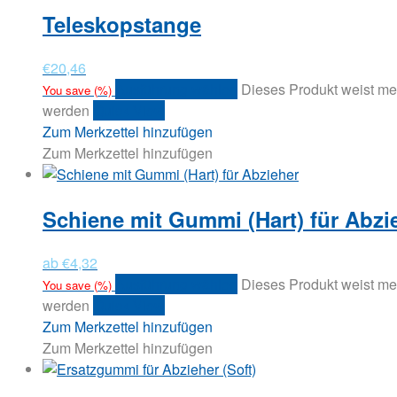
Teleskopstange
€
20,46
Ausführung wählen
Dieses Produkt weist me
You save
(
%)
werden
Quick View
Zum Merkzettel hinzufügen
Zum Merkzettel hinzufügen
Schiene mit Gummi (Hart) für Abzi
ab
€
4,32
Ausführung wählen
Dieses Produkt weist me
You save
(
%)
werden
Quick View
Zum Merkzettel hinzufügen
Zum Merkzettel hinzufügen