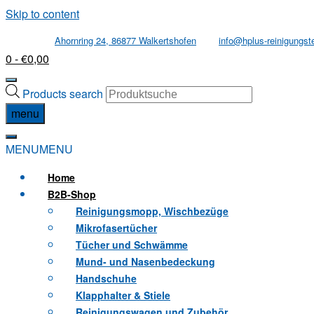
Skip to content
Ahornring 24, 86877 Walkertshofen
info@hplus-reinigungst
0
- €0,00
Products search
menu
MENU
MENU
Home
B2B
-Shop
Reinigungsmopp, Wischbezüge
Mikrofasertücher
Tücher und Schwämme
Mund- und Nasenbedeckung
Handschuhe
Klapphalter & Stiele
Reinigungswagen und Zubehör