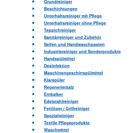
Grundreiniger
Beschichtungen
Unterhaltsreiniger mit Pflege
Unterhaltsreiniger ohne Pflege
Teppichreiniger
Sanitärreiniger und Zubehör
Seifen und Handwaschpasten
Industriereiniger und Sonderprodukte
Handspülmittel
Desinfektion
Maschinengeschirrspülmittel
Klarspüler
Regeneriersalz
Entkalker
Edelstahlreiniger
Fettlöser / Grillreiniger
Spezialreiniger
Textile Pflegeprodukte
Waschmittel