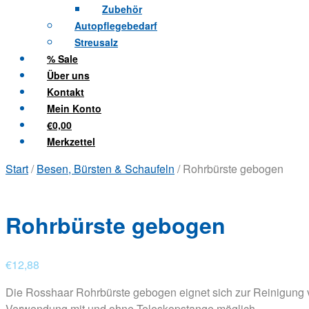
Zubehör
Autopflegebedarf
Streusalz
% Sale
Über uns
Kontakt
Mein Konto
€0,00
Merkzettel
Start
/
Besen, Bürsten & Schaufeln
/ Rohrbürste gebogen
Rohrbürste gebogen
€
12,88
Die Rosshaar Rohrbürste gebogen eignet sich zur Reinigung
Verwendung mit und ohne Teleskopstange möglich.