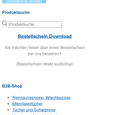
Versandkosten anfragen
gewählt
Varianten
werden
auf.
Produktsuche
Die
Optionen
Products
können
search
auf
Bestellschein Download
der
Produktseite
Sie möchten lieber über einen Bestellschein
gewählt
bei uns bestellen?
werden
(Bestellschein direkt ausfüllbar)
B2B-Shop
Reinigungsmopp, Wischbezüge
Mikrofasertücher
Tücher und Schwämme