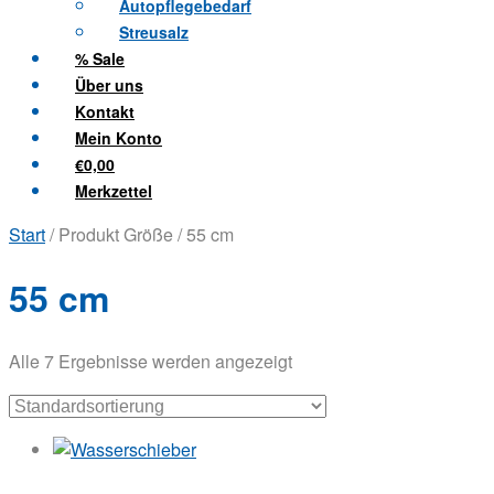
Autopflegebedarf
Streusalz
% Sale
Über uns
Kontakt
Mein Konto
€0,00
Merkzettel
Start
/ Produkt Größe / 55 cm
55 cm
Alle 7 Ergebnisse werden angezeigt