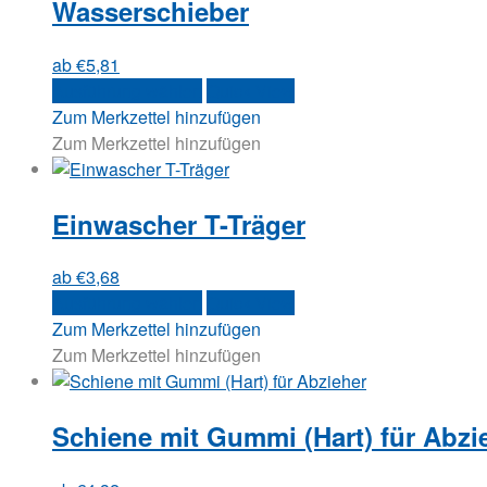
Wasserschieber
ab
€
5,81
Dieses
Ausführung wählen
Quick View
Produkt
Zum Merkzettel hinzufügen
weist
Zum Merkzettel hinzufügen
mehrere
Varianten
Einwascher T-Träger
auf.
Die
Optionen
ab
€
3,68
können
Dieses
Ausführung wählen
Quick View
auf
Produkt
Zum Merkzettel hinzufügen
der
weist
Zum Merkzettel hinzufügen
Produktseite
mehrere
gewählt
Varianten
werden
Schiene mit Gummi (Hart) für Abzi
auf.
Die
Optionen