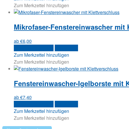
der
weist
Zum Merkzettel hinzufügen
Produktseite
mehrere
gewählt
Varianten
werden
Mikrofaser-Fenstereinwascher mit 
auf.
Die
Optionen
ab
€
6,00
können
Dieses
Ausführung wählen
Quick View
auf
Produkt
Zum Merkzettel hinzufügen
der
weist
Zum Merkzettel hinzufügen
Produktseite
mehrere
gewählt
Varianten
werden
Fenstereinwascher-Igelborste mit 
auf.
Die
Optionen
ab
€
7,40
können
Dieses
Ausführung wählen
Quick View
auf
Produkt
Zum Merkzettel hinzufügen
der
weist
Zum Merkzettel hinzufügen
Produktseite
mehrere