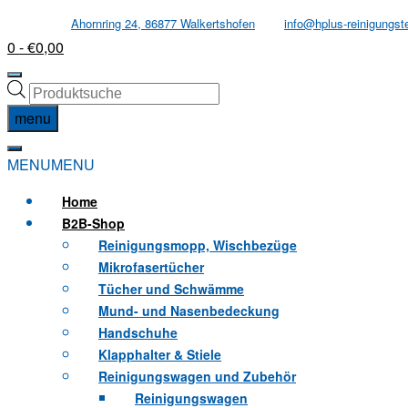
Skip
Ahornring 24, 86877 Walkertshofen
info@hplus-reinigungst
to
0
- €0,00
content
Products
search
menu
MENU
MENU
Home
B2B
-Shop
Reinigungsmopp, Wischbezüge
Mikrofasertücher
Tücher und Schwämme
Mund- und Nasenbedeckung
Handschuhe
Klapphalter & Stiele
Reinigungswagen und Zubehör
Reinigungswagen