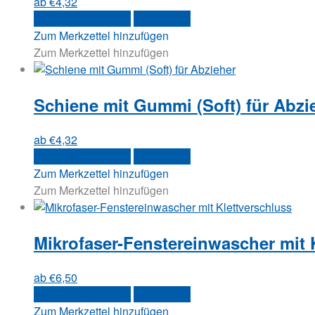
ab
€
4,32
können
Dieses
Ausführung wählen
Quick View
auf
Produkt
Zum Merkzettel hinzufügen
der
weist
Zum Merkzettel hinzufügen
Produktseite
mehrere
gewählt
Varianten
werden
Schiene mit Gummi (Soft) für Abzi
auf.
Die
Optionen
ab
€
4,32
können
Dieses
Ausführung wählen
Quick View
auf
Produkt
Zum Merkzettel hinzufügen
der
weist
Zum Merkzettel hinzufügen
Produktseite
mehrere
gewählt
Varianten
werden
Mikrofaser-Fenstereinwascher mit 
auf.
Die
Optionen
ab
€
6,50
können
Dieses
Ausführung wählen
Quick View
auf
Produkt
Zum Merkzettel hinzufügen