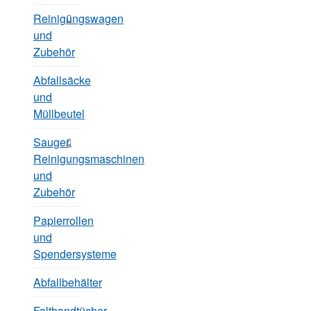
Reinigungswagen
und
Zubehör
Abfallsäcke
und
Müllbeutel
Sauger,
Reinigungsmaschinen
und
Zubehör
Papierrollen
und
Spendersysteme
Abfallbehälter
Falthandtücher