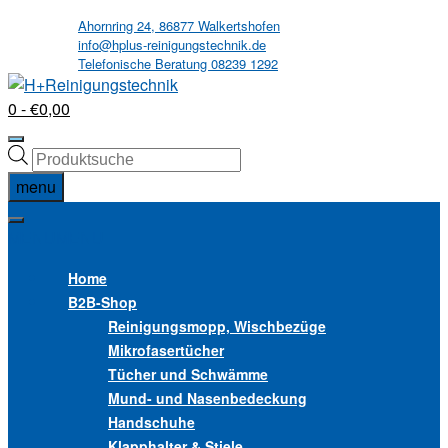
Skip
Ahornring 24, 86877 Walkertshofen
info@hplus-reinigungstechnik.de
to
Telefonische Beratung 08239 1292
content
0
- €0,00
Products
search
menu
MENU
MENU
Home
B2B
-Shop
Reinigungsmopp, Wischbezüge
Mikrofasertücher
Tücher und Schwämme
Mund- und Nasenbedeckung
Handschuhe
Klapphalter & Stiele