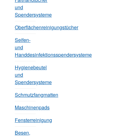
und
Spendersysteme
Oberflächenreinigungstücher
Seifen-
und
Handdesinfektionsspendersysteme
Hygienebeutel
und
Spendersysteme
Schmutzfangmatten
Maschinenpads
Fensterreinigung
Besen,