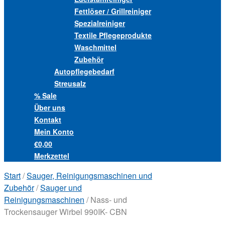
Fettlöser / Grillreiniger
Spezialreiniger
Textile Pflegeprodukte
Waschmittel
Zubehör
Autopflegebedarf
Streusalz
% Sale
Über uns
Kontakt
Mein Konto
€0,00
Merkzettel
Start
/
Sauger, Reinigungsmaschinen und
Zubehör
/
Sauger und
Reinigungsmaschinen
/ Nass- und
Trockensauger Wirbel 990IK- CBN