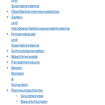
und
Spendersysteme
Oberflächenreinigungstücher
Seifen-
und
Handdesinfektionsspendersysteme
Hygienebeutel
und
Spendersysteme
Schmutzfangmatten
Maschinenpads
Fensterreinigung
Besen,
Bürsten
&
Schaufeln
Reinigungschemie
Grundreiniger
Beschichtungen