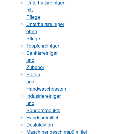
Unterhaltsreiniger
mit
Pflege
Unterhaltsreiniger
ohne
Pflege
Teppichreiniger
Sanitärreiniger
und
Zubehör
Seifen
und
Handwaschpasten
Industriereiniger
und
Sonderprodukte
Handspülmittel
Desinfektion
Maschinengeschirrspülmittel