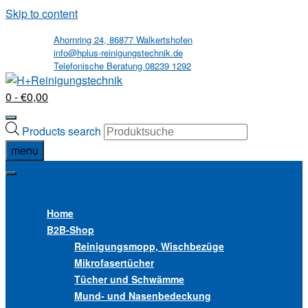
Skip to content
Ahornring 24, 86877 Walkertshofen
info@hplus-reinigungstechnik.de
Telefonische Beratung 08239 1292
0
- €0,00
Products search
menu
MENU
MENU
Home
B2B
-Shop
Reinigungsmopp, Wischbezüge
Mikrofasertücher
Tücher und Schwämme
Mund- und Nasenbedeckung