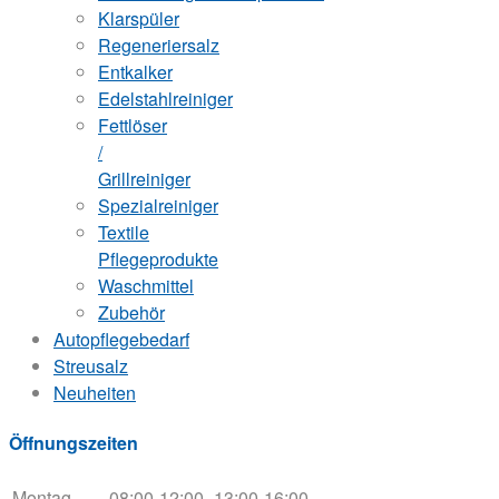
Klarspüler
Regeneriersalz
Entkalker
Edelstahlreiniger
Fettlöser
/
Grillreiniger
Spezialreiniger
Textile
Pflegeprodukte
Waschmittel
Zubehör
Autopflegebedarf
Streusalz
Neuheiten
Öffnungszeiten
Montag
08:00-12:00
13:00-16:00