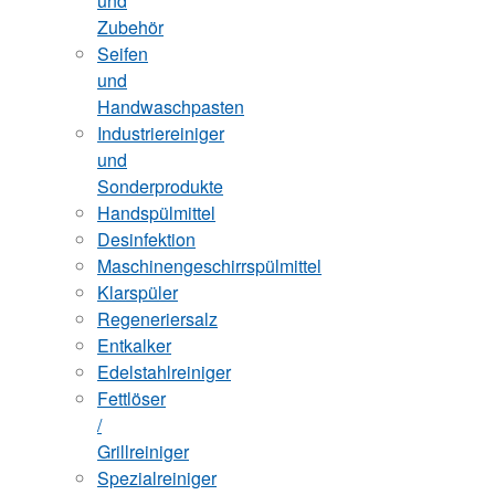
und
Zubehör
Seifen
und
Handwaschpasten
Industriereiniger
und
Sonderprodukte
Handspülmittel
Desinfektion
Maschinengeschirrspülmittel
Klarspüler
Regeneriersalz
Entkalker
Edelstahlreiniger
Fettlöser
/
Grillreiniger
Spezialreiniger