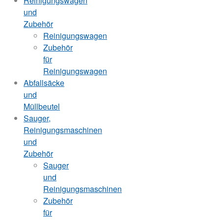
Reinigungswagen
und
Zubehör
Reinigungswagen
Zubehör
für
Reinigungswagen
Abfallsäcke
und
Müllbeutel
Sauger,
Reinigungsmaschinen
und
Zubehör
Sauger
und
Reinigungsmaschinen
Zubehör
für