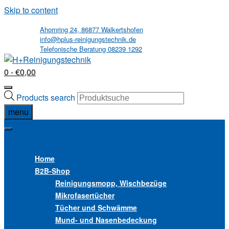
Skip to content
Ahornring 24, 86877 Walkertshofen
info@hplus-reinigungstechnik.de
Telefonische Beratung 08239 1292
0
- €0,00
Products search
menu
MENU
MENU
Home
B2B
-Shop
Reinigungsmopp, Wischbezüge
Mikrofasertücher
Tücher und Schwämme
Mund- und Nasenbedeckung