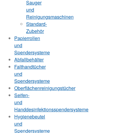
Sauger
und
Reinigungsmaschinen
Standard-
Zubehör
Papierrollen
und
Spendersysteme
Abfallbehälter
Falthandtücher
und
Spendersysteme
Oberflächenreinigungstücher
Seifen-
und
Handdesinfektionsspendersysteme
Hygienebeutel
und
Spendersysteme