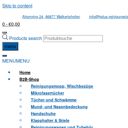
Skip to content
Ahornring 24, 86877 Walkertshofen
info@hplus-reinigungst
0
- €0,00
Products search
menu
MENU
MENU
Home
B2B
-Shop
Reinigungsmopp, Wischbezüge
Mikrofasertücher
Tücher und Schwämme
Mund- und Nasenbedeckung
Handschuhe
Klapphalter & Stiele
Reinigungswagen und Zubehör