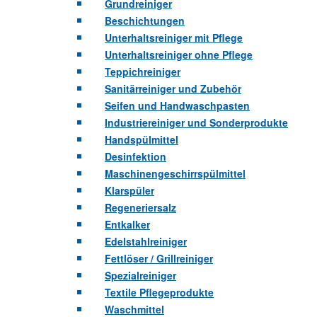
Grundreiniger
Beschichtungen
Unterhaltsreiniger mit Pflege
Unterhaltsreiniger ohne Pflege
Teppichreiniger
Sanitärreiniger und Zubehör
Seifen und Handwaschpasten
Industriereiniger und Sonderprodukte
Handspülmittel
Desinfektion
Maschinengeschirrspülmittel
Klarspüler
Regeneriersalz
Entkalker
Edelstahlreiniger
Fettlöser / Grillreiniger
Spezialreiniger
Textile Pflegeprodukte
Waschmittel