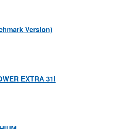
chmark Version)
POWER EXTRA 31I
THIUM