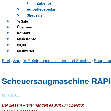
Zubehör
Autopflegebedarf
Streusalz
% Sale
Über uns
Kontakt
Mein Konto
€0,00
Merkzettel
Start
/
Sauger, Reinigungsmaschinen und Zubehör
/
Sauger u
Scheuersaugmaschine RAPI
€
3.785,00
Bei diesem Artikel handelt es sich um Sperrgut.
(siehe Versandarten)