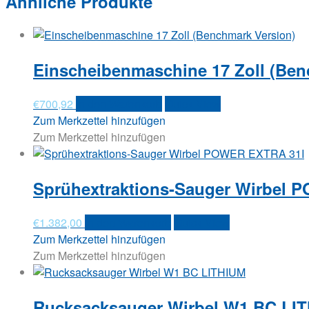
Ähnliche Produkte
Einscheibenmaschine 17 Zoll (Ben
€
700,92
In den Warenkorb
Quick View
Zum Merkzettel hinzufügen
Zum Merkzettel hinzufügen
Sprühextraktions-Sauger Wirbel 
€
1.382,00
In den Warenkorb
Quick View
Zum Merkzettel hinzufügen
Zum Merkzettel hinzufügen
Rucksacksauger Wirbel W1 BC LI