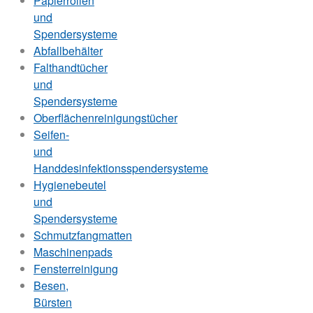
Papierrollen
und
Spendersysteme
Abfallbehälter
Falthandtücher
und
Spendersysteme
Oberflächenreinigungstücher
Seifen-
und
Handdesinfektionsspendersysteme
Hygienebeutel
und
Spendersysteme
Schmutzfangmatten
Maschinenpads
Fensterreinigung
Besen,
Bürsten