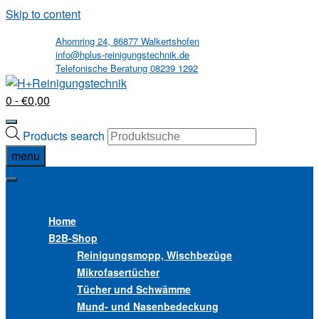
Skip to content
Ahornring 24, 86877 Walkertshofen
info@hplus-reinigungstechnik.de
Telefonische Beratung 08239 1292
0
- €0,00
Products search
menu
MENU
MENU
Home
B2B
-Shop
Reinigungsmopp, Wischbezüge
Mikrofasertücher
Tücher und Schwämme
Mund- und Nasenbedeckung