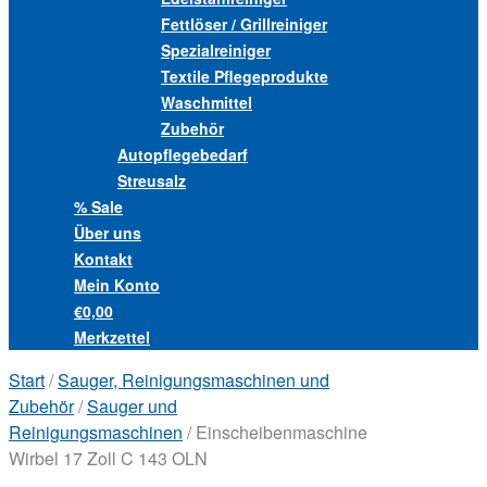
Fettlöser / Grillreiniger
Spezialreiniger
Textile Pflegeprodukte
Waschmittel
Zubehör
Autopflegebedarf
Streusalz
% Sale
Über uns
Kontakt
Mein Konto
€0,00
Merkzettel
Start
/
Sauger, Reinigungsmaschinen und
Zubehör
/
Sauger und
Reinigungsmaschinen
/ Einscheibenmaschine
Wirbel 17 Zoll C 143 OLN