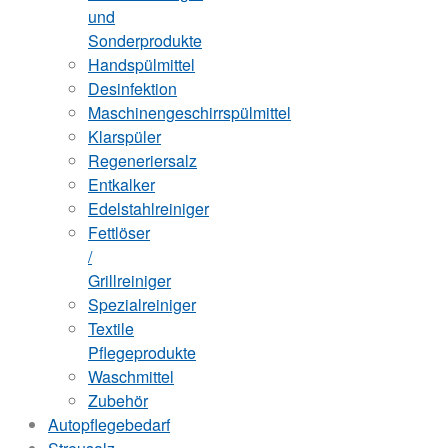
und
Sonderprodukte
Handspülmittel
Desinfektion
Maschinengeschirrspülmittel
Klarspüler
Regeneriersalz
Entkalker
Edelstahlreiniger
Fettlöser
/
Grillreiniger
Spezialreiniger
Textile
Pflegeprodukte
Waschmittel
Zubehör
Autopflegebedarf