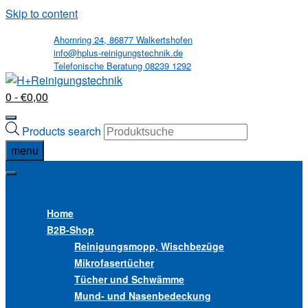
Skip to content
Ahornring 24, 86877 Walkertshofen
info@hplus-reinigungstechnik.de
Telefonische Beratung 08239 1292
0
- €0,00
Products search
menu
MENU
MENU
Home
B2B
-Shop
Reinigungsmopp, Wischbezüge
Mikrofasertücher
Tücher und Schwämme
Mund- und Nasenbedeckung