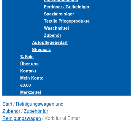
Fettlöser / Grillreiniger
Spezialreiniger
Textile Pflegeprodukte
Waschmittel
Zubehör
Autopflegebedarf
Streusalz
% Sale
Über uns
Kontakt
Mein Konto
€0,00
Merkzettel
Start
/
Reinigungswagen und
Zubehör
/
Zubehör für
Reinigungswagen
/ Korb für 6l Eimer