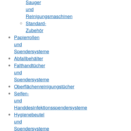
Sauger
und
Reinigungsmaschinen
Standard-
Zubehör
Papierrollen
und
Spendersysteme
Abfallbehälter
Falthandtücher
und
Spendersysteme
Oberflächenreinigungstücher
Seifen-
und
Handdesinfektionsspendersysteme
Hygienebeutel
und
Spendersysteme