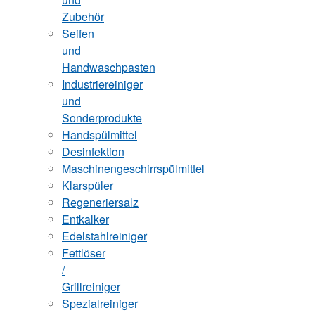
Zubehör
Seifen
und
Handwaschpasten
Industriereiniger
und
Sonderprodukte
Handspülmittel
Desinfektion
Maschinengeschirrspülmittel
Klarspüler
Regeneriersalz
Entkalker
Edelstahlreiniger
Fettlöser
/
Grillreiniger
Spezialreiniger