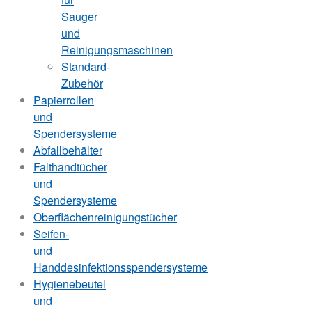
Sauger
und
Reinigungsmaschinen
Standard-
Zubehör
Papierrollen
und
Spendersysteme
Abfallbehälter
Falthandtücher
und
Spendersysteme
Oberflächenreinigungstücher
Seifen-
und
Handdesinfektionsspendersysteme
Hygienebeutel
und