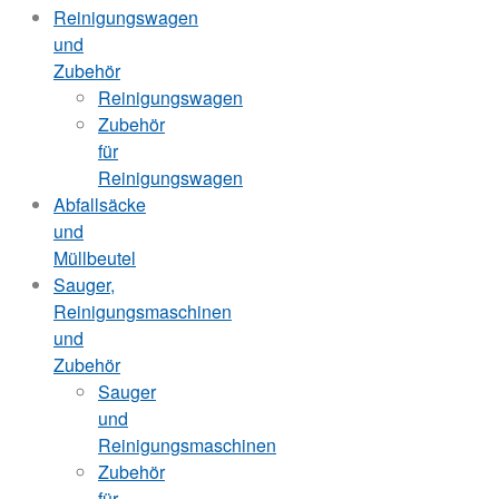
Reinigungswagen
und
Zubehör
Reinigungswagen
Zubehör
für
Reinigungswagen
Abfallsäcke
und
Müllbeutel
Sauger,
Reinigungsmaschinen
und
Zubehör
Sauger
und
Reinigungsmaschinen
Zubehör
für