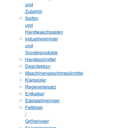
und
Zubehör
Seifen
und
Handwaschpasten
Industriereiniger
und
Sonderprodukte
Handspülmittel
Desinfektion
Maschinengeschirrspülmittel
Klarspüler
Regeneriersalz
Entkalker
Edelstahlreiniger
Fettlöser
/
Grillreiniger
Spezialreiniger