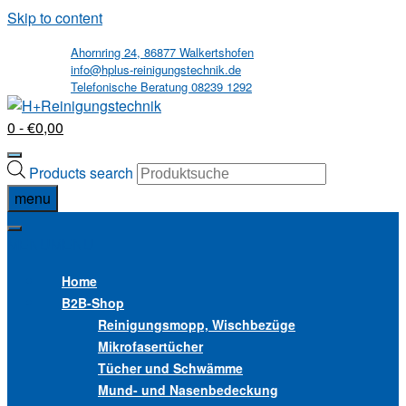
Skip to content
Ahornring 24, 86877 Walkertshofen
info@hplus-reinigungstechnik.de
Telefonische Beratung 08239 1292
0
- €0,00
Products search
menu
MENU
MENU
Home
B2B
-Shop
Reinigungsmopp, Wischbezüge
Mikrofasertücher
Tücher und Schwämme
Mund- und Nasenbedeckung