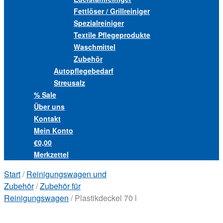
Fettlöser / Grillreiniger
Spezialreiniger
Textile Pflegeprodukte
Waschmittel
Zubehör
Autopflegebedarf
Streusalz
% Sale
Über uns
Kontakt
Mein Konto
€0,00
Merkzettel
Start
/
Reinigungswagen und
Zubehör
/
Zubehör für
Reinigungswagen
/ Plastikdeckel 70 l