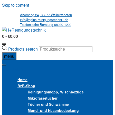
Skip to content
Ahornring 24, 86877 Walkertshofen
info@hplus-reinigungstechnik.de
Telefonische Beratung 08239 1292
0
- €0,00
Products search
menu
MENU
MENU
Home
B2B
-Shop
Reinigungsmopp, Wischbezüge
Mikrofasertücher
Tücher und Schwämme
Mund- und Nasenbedeckung