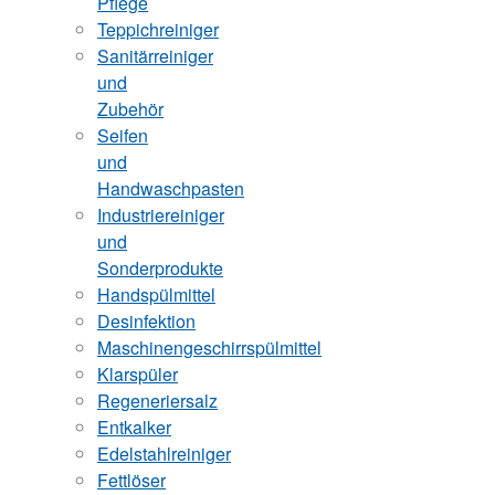
Pflege
Teppichreiniger
Sanitärreiniger
und
Zubehör
Seifen
und
Handwaschpasten
Industriereiniger
und
Sonderprodukte
Handspülmittel
Desinfektion
Maschinengeschirrspülmittel
Klarspüler
Regeneriersalz
Entkalker
Edelstahlreiniger
Fettlöser