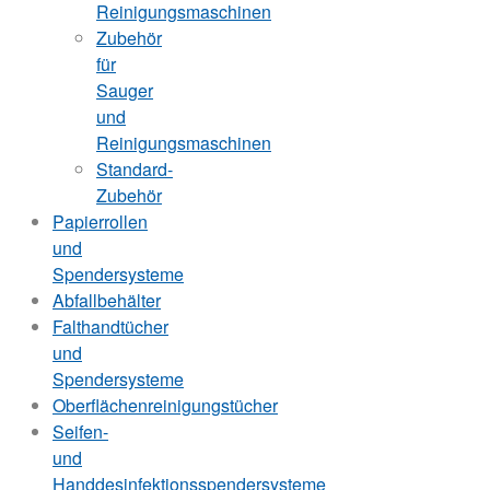
Reinigungsmaschinen
Zubehör
für
Sauger
und
Reinigungsmaschinen
Standard-
Zubehör
Papierrollen
und
Spendersysteme
Abfallbehälter
Falthandtücher
und
Spendersysteme
Oberflächenreinigungstücher
Seifen-
und
Handdesinfektionsspendersysteme