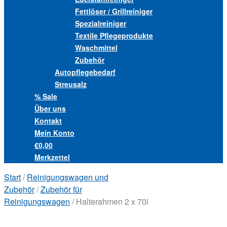
Fettlöser / Grillreiniger
Spezialreiniger
Textile Pflegeprodukte
Waschmittel
Zubehör
Autopflegebedarf
Streusalz
% Sale
Über uns
Kontakt
Mein Konto
€0,00
Merkzettel
Start
/
Reinigungswagen und
Zubehör
/
Zubehör für
Reinigungswagen
/ Halterahmen 2 x 70l