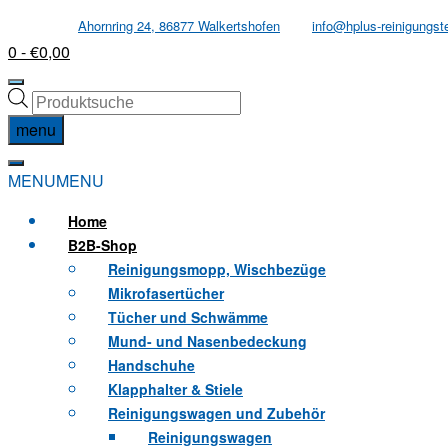
Skip
Ahornring 24, 86877 Walkertshofen
info@hplus-reinigungst
to
0
- €0,00
content
Products
search
menu
MENU
MENU
Home
B2B
-Shop
Reinigungsmopp, Wischbezüge
Mikrofasertücher
Tücher und Schwämme
Mund- und Nasenbedeckung
Handschuhe
Klapphalter & Stiele
Reinigungswagen und Zubehör
Reinigungswagen