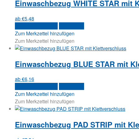
Einwaschbezug WHITE STAR mit Kl
ab
€
5,48
Dieses
Ausführung wählen
Quick View
Produkt
Zum Merkzettel hinzufügen
weist
Zum Merkzettel hinzufügen
mehrere
Varianten
Einwaschbezug BLUE STAR mit Kle
auf.
Die
Optionen
ab
€
6,16
können
Dieses
Ausführung wählen
Quick View
auf
Produkt
Zum Merkzettel hinzufügen
der
weist
Zum Merkzettel hinzufügen
Produktseite
mehrere
gewählt
Varianten
werden
Einwaschbezug PAD STRIP mit Kle
auf.
Die
Optionen