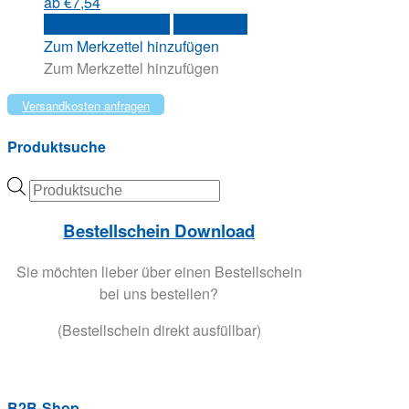
ab
€
7,54
können
Dieses
Ausführung wählen
Quick View
auf
Produkt
Zum Merkzettel hinzufügen
der
weist
Zum Merkzettel hinzufügen
Produktseite
mehrere
Versandkosten anfragen
gewählt
Varianten
werden
auf.
Produktsuche
Die
Optionen
Products
können
search
auf
Bestellschein Download
der
Produktseite
Sie möchten lieber über einen Bestellschein
gewählt
bei uns bestellen?
werden
(Bestellschein direkt ausfüllbar)
B2B-Shop