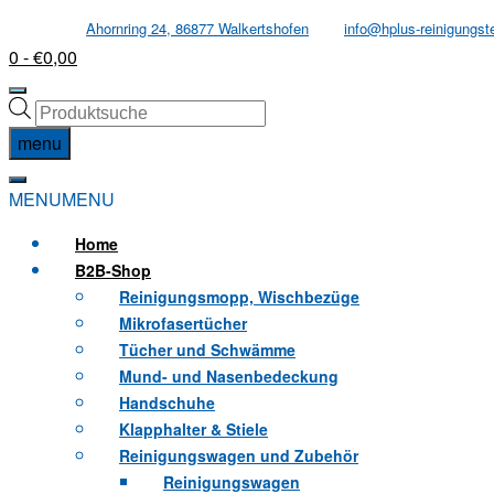
Skip
Ahornring 24, 86877 Walkertshofen
info@hplus-reinigungst
to
0
- €0,00
content
Products
search
menu
MENU
MENU
Home
B2B
-Shop
Reinigungsmopp, Wischbezüge
Mikrofasertücher
Tücher und Schwämme
Mund- und Nasenbedeckung
Handschuhe
Klapphalter & Stiele
Reinigungswagen und Zubehör
Reinigungswagen