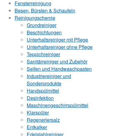
Fensterreinigung
Besen, Bürsten & Schaufeln
Reinigungschemie
Grundreiniger
Beschichtungen
Unterhaltsreiniger mit Pflege
Unterhaltsreiniger ohne Pflege
Teppichreiniger
Sanitärreiniger und Zubehör
Seifen und Handwaschpasten
Industriereiniger und
Sonderprodukte
Handspülmittel
Desinfektion
Maschinengeschirrspülmittel
Klarspüler
Regeneriersalz
Entkalker
Edelstahlreiniger