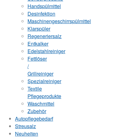
Handspülmittel
Desinfektion
Maschinengeschirrspülmittel
Klarspüler
Regeneriersalz
Entkalker
Edelstahlreiniger
Fettlöser
/
Grillreiniger
Spezialreiniger
Textile
Pflegeprodukte
Waschmittel
Zubehör
Autopflegebedarf
Streusalz
Neuheiten