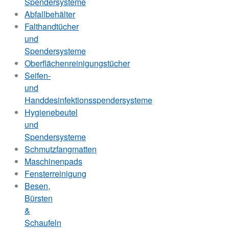
Spendersysteme
Abfallbehälter
Falthandtücher
und
Spendersysteme
Oberflächenreinigungstücher
Seifen-
und
Handdesinfektionsspendersysteme
Hygienebeutel
und
Spendersysteme
Schmutzfangmatten
Maschinenpads
Fensterreinigung
Besen,
Bürsten
&
Schaufeln