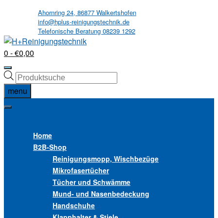
Skip
Ahornring 24, 86877 Walkertshofen
info@hplus-reinigungstechnik.de
to
Telefonische Beratung 08239 1292
content
0
- €0,00
Products
search
menu
MENU
MENU
Home
B2B
-Shop
Reinigungsmopp, Wischbezüge
Mikrofasertücher
Tücher und Schwämme
Mund- und Nasenbedeckung
Handschuhe
Klapphalter & Stiele