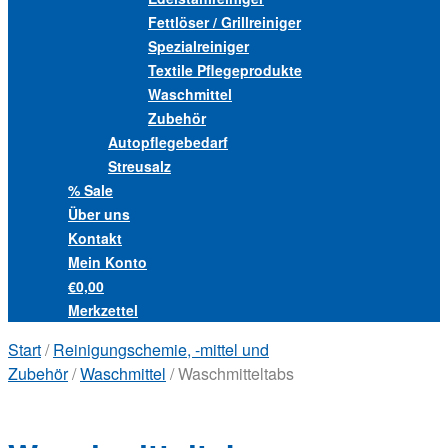
Fettlöser / Grillreiniger
Spezialreiniger
Textile Pflegeprodukte
Waschmittel
Zubehör
Autopflegebedarf
Streusalz
% Sale
Über uns
Kontakt
Mein Konto
€0,00
Merkzettel
Start
/
Reinigungschemie, -mittel und
Zubehör
/
Waschmittel
/ Waschmitteltabs