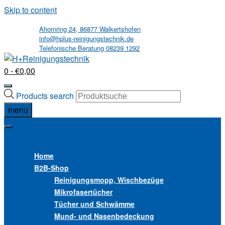
Skip to content
Ahornring 24, 86877 Walkertshofen
info@hplus-reinigungstechnik.de
Telefonische Beratung 08239 1292
0
- €0,00
Products search
menu
MENU
MENU
Home
B2B
-Shop
Reinigungsmopp, Wischbezüge
Mikrofasertücher
Tücher und Schwämme
Mund- und Nasenbedeckung