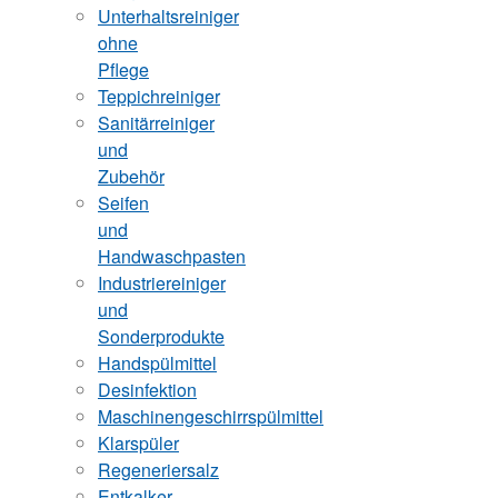
Unterhaltsreiniger
ohne
Pflege
Teppichreiniger
Sanitärreiniger
und
Zubehör
Seifen
und
Handwaschpasten
Industriereiniger
und
Sonderprodukte
Handspülmittel
Desinfektion
Maschinengeschirrspülmittel
Klarspüler
Regeneriersalz
Entkalker