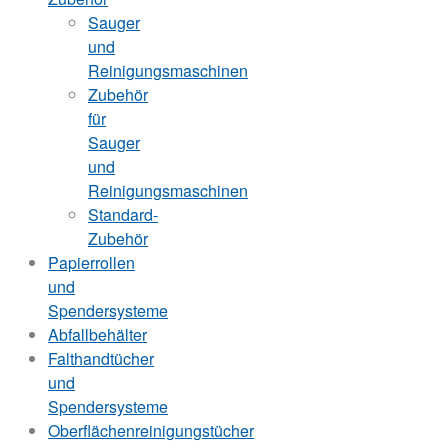
Sauger
und
Reinigungsmaschinen
Zubehör
für
Sauger
und
Reinigungsmaschinen
Standard-
Zubehör
Papierrollen
und
Spendersysteme
Abfallbehälter
Falthandtücher
und
Spendersysteme
Oberflächenreinigungstücher