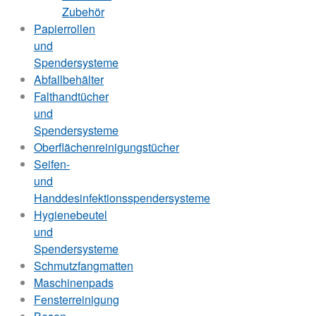
Zubehör
Papierrollen
und
Spendersysteme
Abfallbehälter
Falthandtücher
und
Spendersysteme
Oberflächenreinigungstücher
Seifen-
und
Handdesinfektionsspendersysteme
Hygienebeutel
und
Spendersysteme
Schmutzfangmatten
Maschinenpads
Fensterreinigung