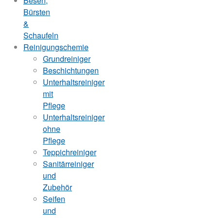
Besen,
Bürsten
&
Schaufeln
Reinigungschemie
Grundreiniger
Beschichtungen
Unterhaltsreiniger
mit
Pflege
Unterhaltsreiniger
ohne
Pflege
Teppichreiniger
Sanitärreiniger
und
Zubehör
Seifen
und