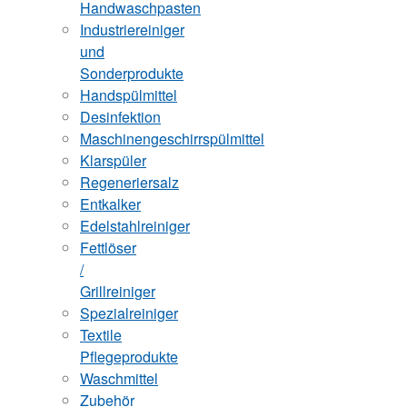
Handwaschpasten
Industriereiniger
und
Sonderprodukte
Handspülmittel
Desinfektion
Maschinengeschirrspülmittel
Klarspüler
Regeneriersalz
Entkalker
Edelstahlreiniger
Fettlöser
/
Grillreiniger
Spezialreiniger
Textile
Pflegeprodukte
Waschmittel
Zubehör