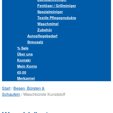
Fettlöser / Grillreiniger
Spezialreiniger
Textile Pflegeprodukte
Waschmittel
Zubehör
Autopflegebedarf
Streusalz
% Sale
Über uns
Kontakt
Mein Konto
€0,00
Merkzettel
Start
/
Besen, Bürsten &
Schaufeln
/ Waschbürste Kunststoff