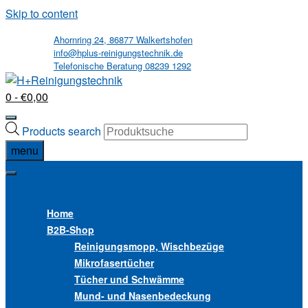
Skip to content
Ahornring 24, 86877 Walkertshofen
info@hplus-reinigungstechnik.de
Telefonische Beratung 08239 1292
0
- €0,00
Products search
menu
MENU
MENU
Home
B2B
-Shop
Reinigungsmopp, Wischbezüge
Mikrofasertücher
Tücher und Schwämme
Mund- und Nasenbedeckung