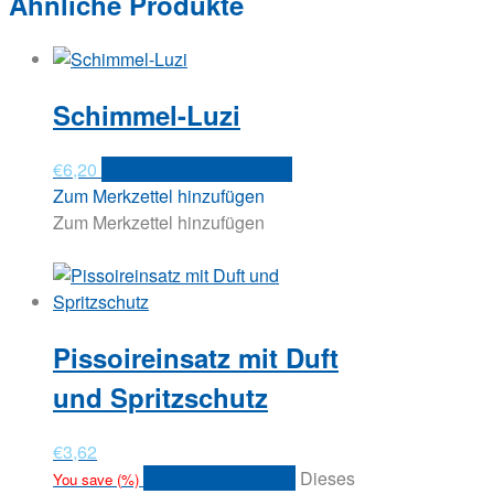
Ähnliche Produkte
Schimmel-Luzi
€
6,20
Versandkosten anfragen
Zum Merkzettel hinzufügen
Zum Merkzettel hinzufügen
Pissoireinsatz mit Duft
und Spritzschutz
€
3,62
Ausführung wählen
Dieses
You save
(
%)