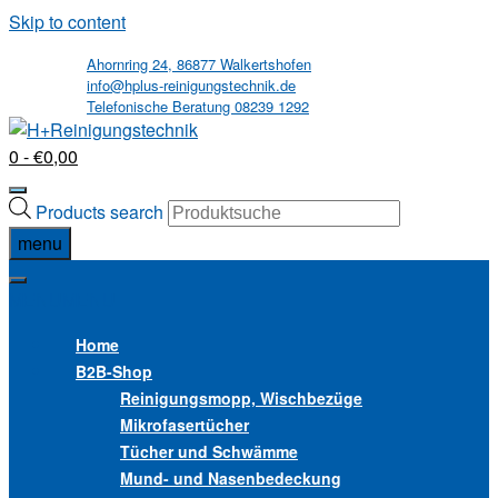
Skip to content
Ahornring 24, 86877 Walkertshofen
info@hplus-reinigungstechnik.de
Telefonische Beratung 08239 1292
0
- €0,00
Products search
menu
MENU
MENU
Home
B2B
-Shop
Reinigungsmopp, Wischbezüge
Mikrofasertücher
Tücher und Schwämme
Mund- und Nasenbedeckung