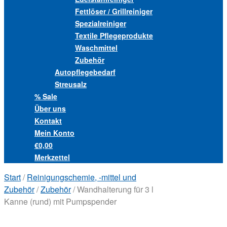
Fettlöser / Grillreiniger
Spezialreiniger
Textile Pflegeprodukte
Waschmittel
Zubehör
Autopflegebedarf
Streusalz
% Sale
Über uns
Kontakt
Mein Konto
€0,00
Merkzettel
Start
/
Reinigungschemie, -mittel und
Zubehör
/
Zubehör
/ Wandhalterung für 3 l
Kanne (rund) mit Pumpspender