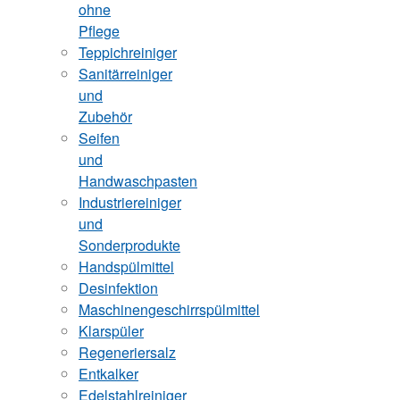
ohne
Pflege
Teppichreiniger
Sanitärreiniger
und
Zubehör
Seifen
und
Handwaschpasten
Industriereiniger
und
Sonderprodukte
Handspülmittel
Desinfektion
Maschinengeschirrspülmittel
Klarspüler
Regeneriersalz
Entkalker
Edelstahlreiniger