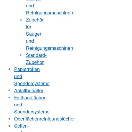
und
Reinigungsmaschinen
Zubehör
für
Sauger
und
Reinigungsmaschinen
Standard-
Zubehör
Papierrollen
und
Spendersysteme
Abfallbehälter
Falthandtücher
und
Spendersysteme
Oberflächenreinigungstücher
Seifen-