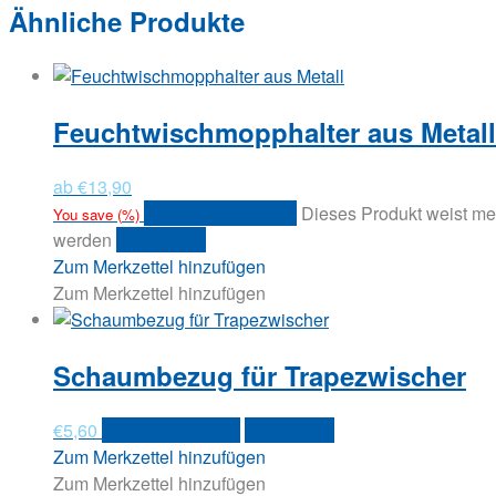
Ähnliche Produkte
Feuchtwischmopphalter aus Metall
ab
€
13,90
Ausführung wählen
Dieses Produkt weist me
You save
(
%)
werden
Quick View
Zum Merkzettel hinzufügen
Zum Merkzettel hinzufügen
Schaumbezug für Trapezwischer
€
5,60
In den Warenkorb
Quick View
Zum Merkzettel hinzufügen
Zum Merkzettel hinzufügen