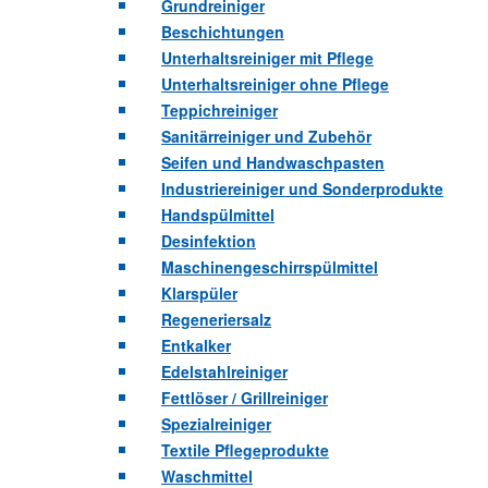
Grundreiniger
Beschichtungen
Unterhaltsreiniger mit Pflege
Unterhaltsreiniger ohne Pflege
Teppichreiniger
Sanitärreiniger und Zubehör
Seifen und Handwaschpasten
Industriereiniger und Sonderprodukte
Handspülmittel
Desinfektion
Maschinengeschirrspülmittel
Klarspüler
Regeneriersalz
Entkalker
Edelstahlreiniger
Fettlöser / Grillreiniger
Spezialreiniger
Textile Pflegeprodukte
Waschmittel