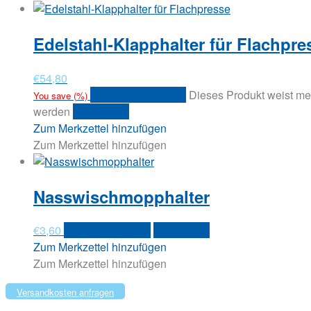
Edelstahl-Klapphalter für Flachpre
€
54,80
Ausführung wählen
Dieses Produkt weist me
You save
(
%)
werden
Quick View
Zum Merkzettel hinzufügen
Zum Merkzettel hinzufügen
Nasswischmopphalter
€
3,60
In den Warenkorb
Quick View
Zum Merkzettel hinzufügen
Zum Merkzettel hinzufügen
Versandkosten anfragen