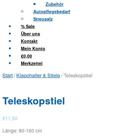
Zubehör
Autopflegebedarf
Streusalz
% Sale
Über uns
Kontakt
Mein Konto
€0,00
Merkzettel
Start
/
Klapphalter & Stiele
/ Teleskopstiel
Teleskopstiel
€
11,50
Länge: 80-160 cm