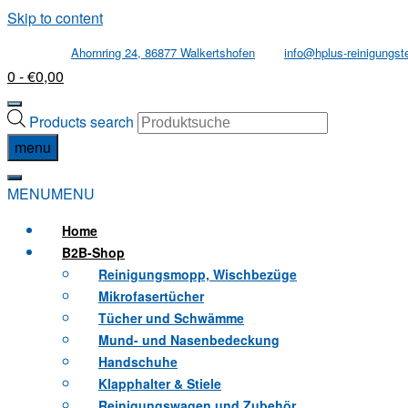
Skip to content
Ahornring 24, 86877 Walkertshofen
info@hplus-reinigungst
0
- €0,00
Products search
menu
MENU
MENU
Home
B2B
-Shop
Reinigungsmopp, Wischbezüge
Mikrofasertücher
Tücher und Schwämme
Mund- und Nasenbedeckung
Handschuhe
Klapphalter & Stiele
Reinigungswagen und Zubehör