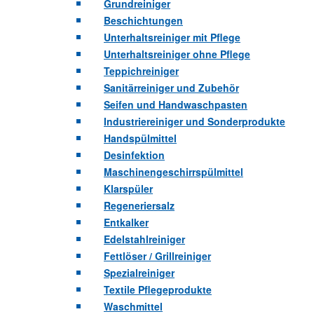
Grundreiniger
Beschichtungen
Unterhaltsreiniger mit Pflege
Unterhaltsreiniger ohne Pflege
Teppichreiniger
Sanitärreiniger und Zubehör
Seifen und Handwaschpasten
Industriereiniger und Sonderprodukte
Handspülmittel
Desinfektion
Maschinengeschirrspülmittel
Klarspüler
Regeneriersalz
Entkalker
Edelstahlreiniger
Fettlöser / Grillreiniger
Spezialreiniger
Textile Pflegeprodukte
Waschmittel