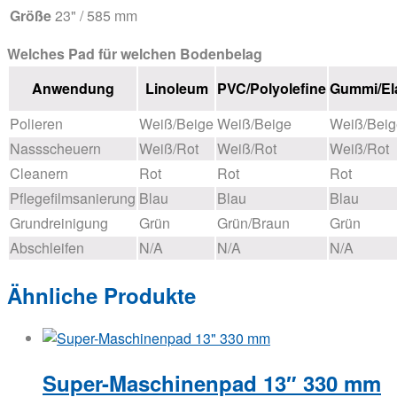
Größe
23" / 585 mm
Welches Pad für welchen Bodenbelag
Anwendung
Linoleum
PVC/Polyolefine
Gummi/El
Polieren
Weiß/Beige
Weiß/Beige
Weiß/Beig
Nassscheuern
Weiß/Rot
Weiß/Rot
Weiß/Rot
Cleanern
Rot
Rot
Rot
Pflegefilmsanierung
Blau
Blau
Blau
Grundreinigung
Grün
Grün/Braun
Grün
Abschleifen
N/A
N/A
N/A
Ähnliche Produkte
Super-Maschinenpad 13″ 330 mm