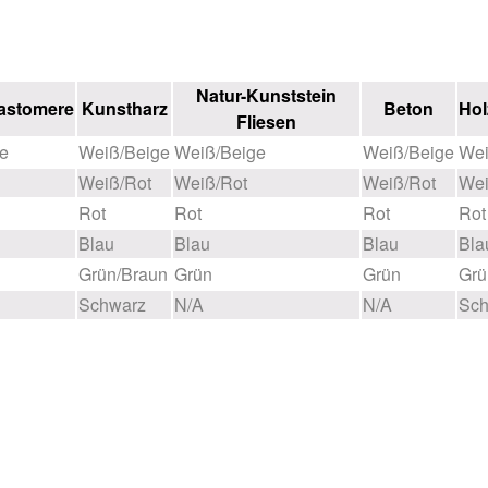
Natur-Kunststein
astomere
Kunstharz
Beton
Hol
Fliesen
e
Weiß/Beige
Weiß/Beige
Weiß/Beige
Wei
Weiß/Rot
Weiß/Rot
Weiß/Rot
Wei
Rot
Rot
Rot
Rot
Blau
Blau
Blau
Bla
Grün/Braun
Grün
Grün
Grü
Schwarz
N/A
N/A
Sch