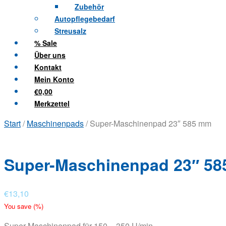
Zubehör
Autopflegebedarf
Streusalz
% Sale
Über uns
Kontakt
Mein Konto
€0,00
Merkzettel
Start
/
Maschinenpads
/ Super-Maschinenpad 23″ 585 mm
Super-Maschinenpad 23″ 5
€
13,10
You save
(
%)
Super-Maschinenpad für 150 – 350 U/min