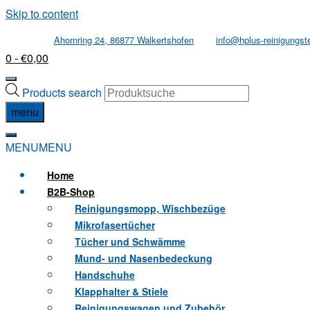
Skip to content
Ahornring 24, 86877 Walkertshofen
info@hplus-reinigungst
0
- €0,00
Products search
menu
MENU
MENU
Home
B2B
-Shop
Reinigungsmopp, Wischbezüge
Mikrofasertücher
Tücher und Schwämme
Mund- und Nasenbedeckung
Handschuhe
Klapphalter & Stiele
Reinigungswagen und Zubehör