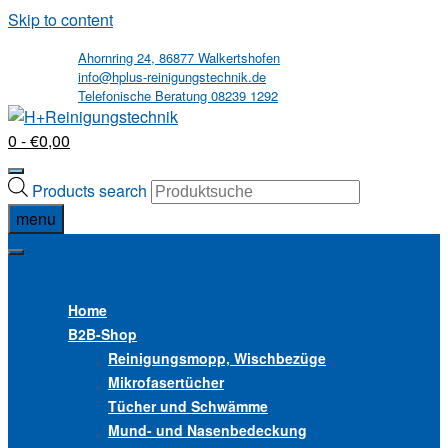
Skip to content
Ahornring 24, 86877 Walkertshofen
info@hplus-reinigungstechnik.de
Telefonische Beratung 08239 1292
0
- €0,00
Products search
menu
MENU
MENU
Home
B2B
-Shop
Reinigungsmopp, Wischbezüge
Mikrofasertücher
Tücher und Schwämme
Mund- und Nasenbedeckung