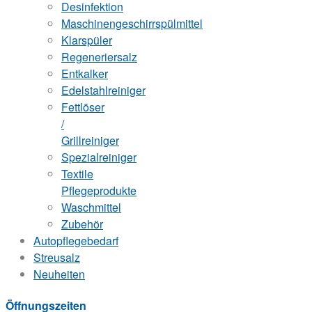
Desinfektion
Maschinengeschirrspülmittel
Klarspüler
Regeneriersalz
Entkalker
Edelstahlreiniger
Fettlöser
/
Grillreiniger
Spezialreiniger
Textile
Pflegeprodukte
Waschmittel
Zubehör
Autopflegebedarf
Streusalz
Neuheiten
Öffnungszeiten