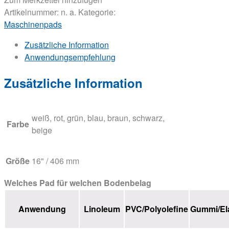
Artikelnummer:
n. a.
Kategorie:
Maschinenpads
Zusätzliche Information
Anwendungsempfehlung
Zusätzliche Information
weiß, rot, grün, blau, braun, schwarz,
Farbe
beige
Größe
16" / 406 mm
Welches Pad für welchen Bodenbelag
Anwendung
Linoleum
PVC/Polyolefine
Gummi/El