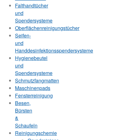
Falthandtücher
und
Spendersysteme
Oberflächenreinigungstücher
Seifen-
und
Handdesinfektionsspendersysteme
Hygienebeutel
und
Spendersysteme
Schmutzfangmatten
Maschinenpads
Fensterreinigung
Besen,
Bürsten
&
Schaufeln
Reinigungschemie