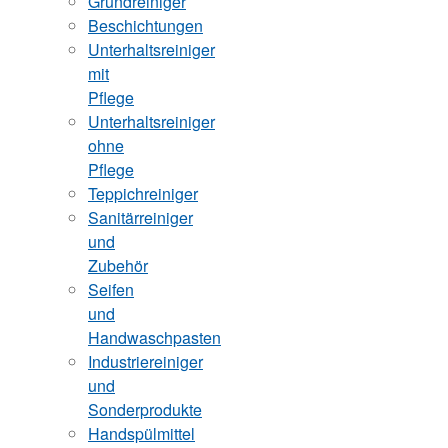
Grundreiniger
Beschichtungen
Unterhaltsreiniger
mit
Pflege
Unterhaltsreiniger
ohne
Pflege
Teppichreiniger
Sanitärreiniger
und
Zubehör
Seifen
und
Handwaschpasten
Industriereiniger
und
Sonderprodukte
Handspülmittel