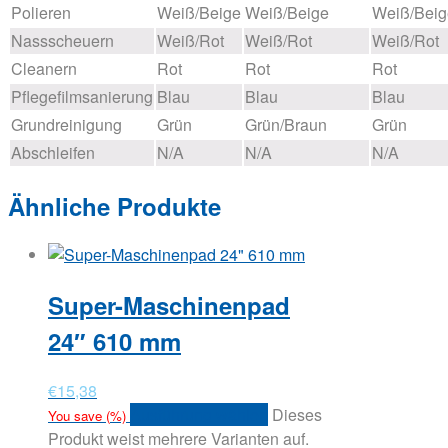
Polieren
Weiß/Beige
Weiß/Beige
Weiß/Beig
Nassscheuern
Weiß/Rot
Weiß/Rot
Weiß/Rot
Cleanern
Rot
Rot
Rot
Pflegefilmsanierung
Blau
Blau
Blau
Grundreinigung
Grün
Grün/Braun
Grün
Abschleifen
N/A
N/A
N/A
Ähnliche Produkte
Super-Maschinenpad
24″ 610 mm
€
15,38
Ausführung wählen
Dieses
You save
(
%)
Produkt weist mehrere Varianten auf.