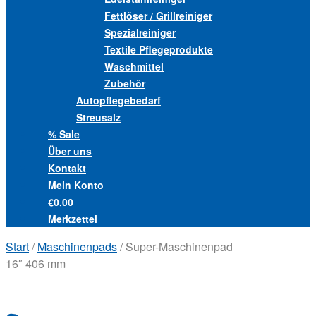
Fettlöser / Grillreiniger
Spezialreiniger
Textile Pflegeprodukte
Waschmittel
Zubehör
Autopflegebedarf
Streusalz
% Sale
Über uns
Kontakt
Mein Konto
€0,00
Merkzettel
Start
/
Maschinenpads
/ Super-Maschinenpad
16″ 406 mm