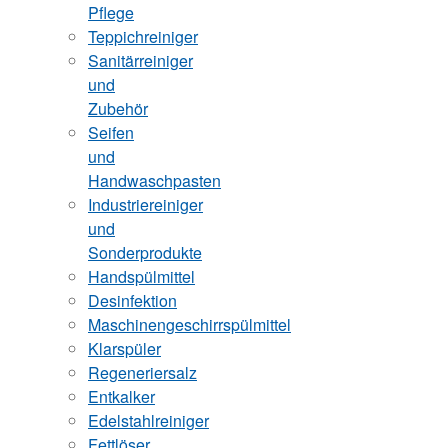
Pflege
Teppichreiniger
Sanitärreiniger
und
Zubehör
Seifen
und
Handwaschpasten
Industriereiniger
und
Sonderprodukte
Handspülmittel
Desinfektion
Maschinengeschirrspülmittel
Klarspüler
Regeneriersalz
Entkalker
Edelstahlreiniger
Fettlöser