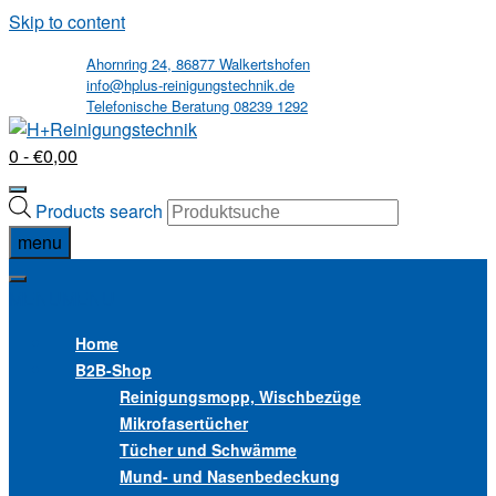
Skip to content
Ahornring 24, 86877 Walkertshofen
info@hplus-reinigungstechnik.de
Telefonische Beratung 08239 1292
0
- €0,00
Products search
menu
MENU
MENU
Home
B2B
-Shop
Reinigungsmopp, Wischbezüge
Mikrofasertücher
Tücher und Schwämme
Mund- und Nasenbedeckung