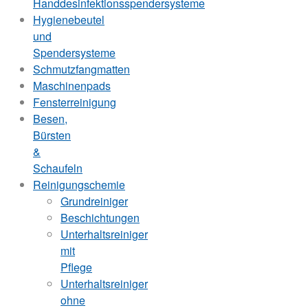
Handdesinfektionsspendersysteme
Hygienebeutel
und
Spendersysteme
Schmutzfangmatten
Maschinenpads
Fensterreinigung
Besen,
Bürsten
&
Schaufeln
Reinigungschemie
Grundreiniger
Beschichtungen
Unterhaltsreiniger
mit
Pflege
Unterhaltsreiniger
ohne