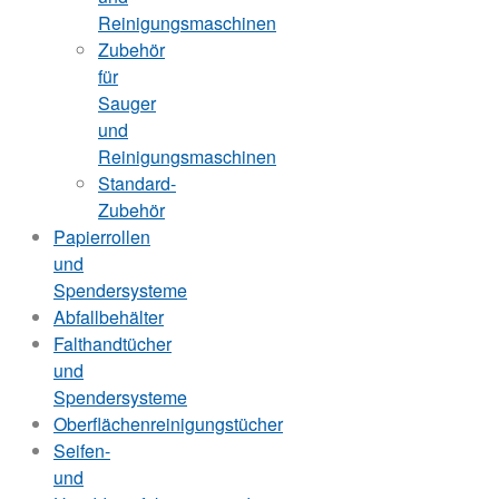
Reinigungsmaschinen
Zubehör
für
Sauger
und
Reinigungsmaschinen
Standard-
Zubehör
Papierrollen
und
Spendersysteme
Abfallbehälter
Falthandtücher
und
Spendersysteme
Oberflächenreinigungstücher
Seifen-
und