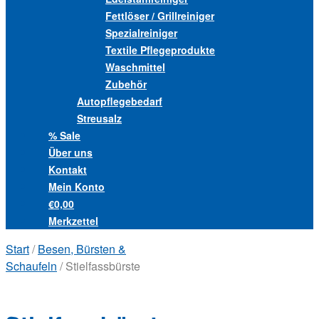
Fettlöser / Grillreiniger
Spezialreiniger
Textile Pflegeprodukte
Waschmittel
Zubehör
Autopflegebedarf
Streusalz
% Sale
Über uns
Kontakt
Mein Konto
€0,00
Merkzettel
Start
/
Besen, Bürsten &
Schaufeln
/ Stielfassbürste