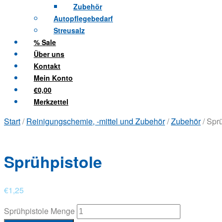
Zubehör
Autopflegebedarf
Streusalz
% Sale
Über uns
Kontakt
Mein Konto
€0,00
Merkzettel
Start
/
Reinigungschemie, -mittel und Zubehör
/
Zubehör
/ Spr
Sprühpistole
€
1,25
Sprühpistole Menge