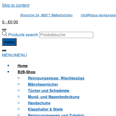
Skip to content
Ahornring 24, 86877 Walkertshofen
info@hplus-reinigungst
0
- €0,00
Products search
menu
MENU
MENU
Home
B2B
-Shop
Reinigungsmopp, Wischbezüge
Mikrofasertücher
Tücher und Schwämme
Mund- und Nasenbedeckung
Handschuhe
Klapphalter & Stiele
Reinigungswagen und Zubehör