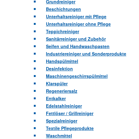
Grundreiniger
Beschichtungen
Unterhaltsreiniger mit Pflege
Unterhaltsreiniger ohne Pflege
Teppichreiniger
Sanitärreiniger und Zubehör
Seifen und Handwaschpasten
Industriereiniger und Sonderprodukte
Handspülmittel
Desinfektion
Maschinengeschirrspülmittel
Klarspüler
Regeneriersalz
Entkalker
Edelstahlreiniger
Fettlöser / Grillreiniger
Spezialreiniger
Textile Pflegeprodukte
Waschmittel