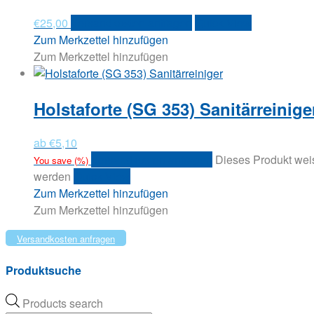
€
25,00
Versandkosten anfragen
Quick View
Zum Merkzettel hinzufügen
Zum Merkzettel hinzufügen
Holstaforte (SG 353) Sanitärreinige
ab
€
5,10
Versandkosten anfragen
Dieses Produkt weis
You save
(
%)
werden
Quick View
Zum Merkzettel hinzufügen
Zum Merkzettel hinzufügen
Versandkosten anfragen
Produktsuche
Products search