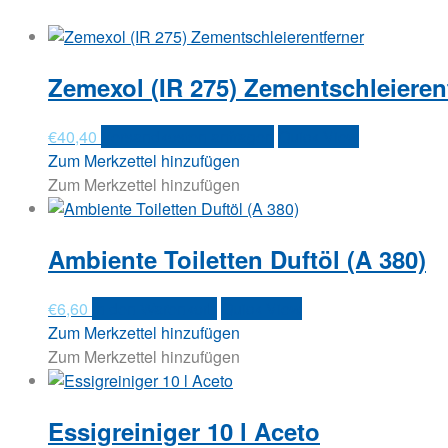
Zemexol (IR 275) Zementschleieren
€
40,40
Versandkosten anfragen
Quick View
Zum Merkzettel hinzufügen
Zum Merkzettel hinzufügen
Ambiente Toiletten Duftöl (A 380)
€
6,60
In den Warenkorb
Quick View
Zum Merkzettel hinzufügen
Zum Merkzettel hinzufügen
Essigreiniger 10 l Aceto