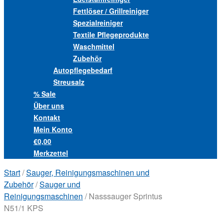
Fettlöser / Grillreiniger
Spezialreiniger
Textile Pflegeprodukte
Waschmittel
Zubehör
Autopflegebedarf
Streusalz
% Sale
Über uns
Kontakt
Mein Konto
€0,00
Merkzettel
Start
/
Sauger, Reinigungsmaschinen und
Zubehör
/
Sauger und
Reinigungsmaschinen
/ Nasssauger Sprintus
N51/1 KPS