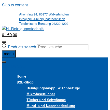
Skip to content
Ahornring 24, 86877 Walkertshofen
info@hplus-reinigungstechnik.de
Telefonische Beratung 08239 1292
0
- €0,00
Products search
menu
MENU
MENU
Home
B2B
-Shop
Reinigungsmopp, Wischbezüge
Mikrofasertücher
Tücher und Schwämme
Mund- und Nasenbedeckung