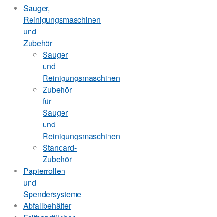
Sauger,
Reinigungsmaschinen
und
Zubehör
Sauger
und
Reinigungsmaschinen
Zubehör
für
Sauger
und
Reinigungsmaschinen
Standard-
Zubehör
Papierrollen
und
Spendersysteme
Abfallbehälter