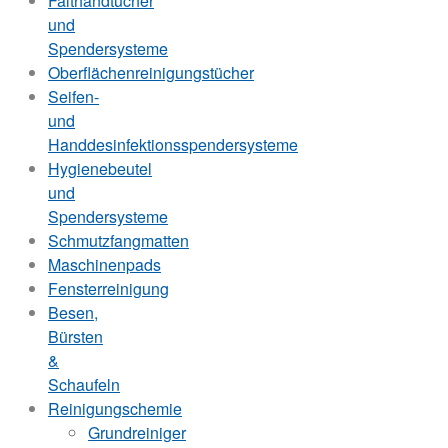
Falthandtücher
und
Spendersysteme
Oberflächenreinigungstücher
Seifen-
und
Handdesinfektionsspendersysteme
Hygienebeutel
und
Spendersysteme
Schmutzfangmatten
Maschinenpads
Fensterreinigung
Besen,
Bürsten
&
Schaufeln
Reinigungschemie
Grundreiniger