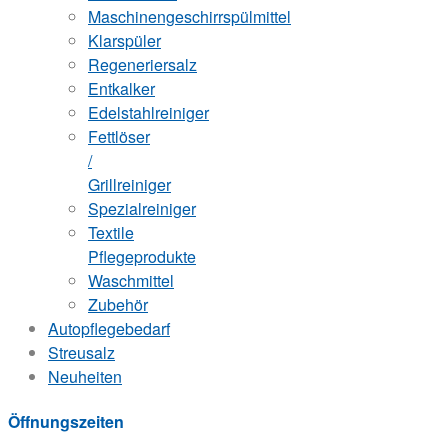
Maschinengeschirrspülmittel
Klarspüler
Regeneriersalz
Entkalker
Edelstahlreiniger
Fettlöser
/
Grillreiniger
Spezialreiniger
Textile
Pflegeprodukte
Waschmittel
Zubehör
Autopflegebedarf
Streusalz
Neuheiten
Öffnungszeiten