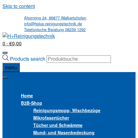
Skip to content
Ahornring 24, 86877 Walkertshofen
info@hplus-reinigungstechnik.de
Telefonische Beratung 08239 1292
0
- €0,00
Products search
menu
MENU
MENU
Home
B2B
-Shop
Reinigungsmopp, Wischbezüge
Mikrofasertücher
Tücher und Schwämme
Mund- und Nasenbedeckung