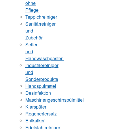
ohne
Pflege
Teppichreiniger
Sanitärreiniger
und
Zubehör
Seifen
und
Handwaschpasten
Industriereiniger
und
Sonderprodukte
Handspülmittel
Desinfektion
Maschinengeschirrspülmittel
Klarspüler
Regeneriersalz
Entkalker
Edelstahlreiniger