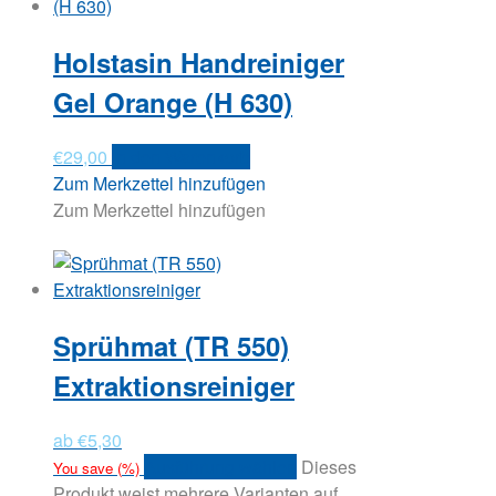
Holstasin Handreiniger
Gel Orange (H 630)
€
29,00
In den Warenkorb
Zum Merkzettel hinzufügen
Zum Merkzettel hinzufügen
Sprühmat (TR 550)
Extraktionsreiniger
ab
€
5,30
Ausführung wählen
Dieses
You save
(
%)
Produkt weist mehrere Varianten auf.