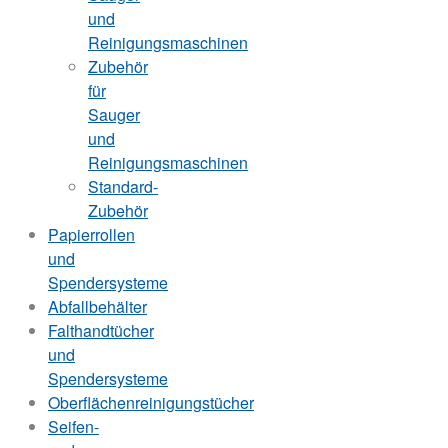
und
Reinigungsmaschinen
Zubehör
für
Sauger
und
Reinigungsmaschinen
Standard-
Zubehör
Papierrollen
und
Spendersysteme
Abfallbehälter
Falthandtücher
und
Spendersysteme
Oberflächenreinigungstücher
Seifen-