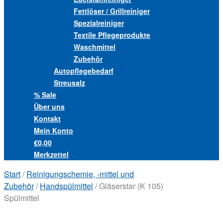
Fettlöser / Grillreiniger
Spezialreiniger
Textile Pflegeprodukte
Waschmittel
Zubehör
Autopflegebedarf
Streusalz
% Sale
Über uns
Kontakt
Mein Konto
€0,00
Merkzettel
Start
/
Reinigungschemie, -mittel und
Zubehör
/
Handspülmittel
/ Gläserstar (K 105)
Spülmittel