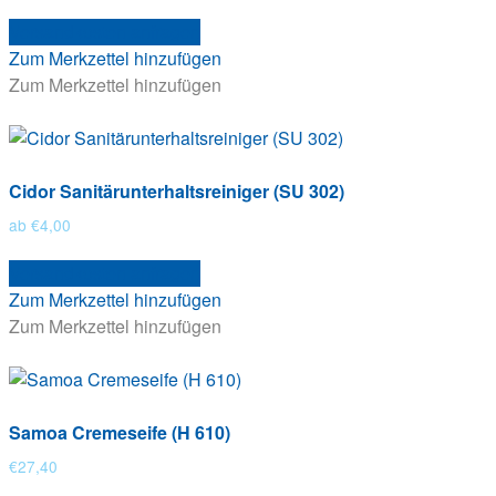
Dieses
Versandkosten anfragen
Produkt
Zum Merkzettel hinzufügen
weist
Zum Merkzettel hinzufügen
mehrere
Varianten
auf.
Die
Cidor Sanitärunterhaltsreiniger (SU 302)
Optionen
können
ab
€
4,00
auf
Dieses
Versandkosten anfragen
der
Produkt
Zum Merkzettel hinzufügen
Produktseite
weist
Zum Merkzettel hinzufügen
gewählt
mehrere
werden
Varianten
auf.
Die
Samoa Cremeseife (H 610)
Optionen
können
€
27,40
auf