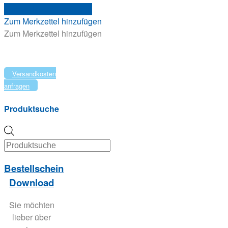
Versandkosten anfragen
der
Zum Merkzettel hinzufügen
Produktseite
Zum Merkzettel hinzufügen
gewählt
werden
Versandkosten
anfragen
Produktsuche
Products
search
Bestellschein
Download
Sie möchten
lieber über