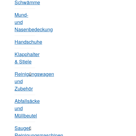
Schwämme
Mund-
und
Nasenbedeckung
Handschuhe
Klapphalter
& Stiele
Reinigungswagen
und
Zubehör
Abfallsäcke
und
Müllbeutel
Sauger,
Reinigungsmaschinen