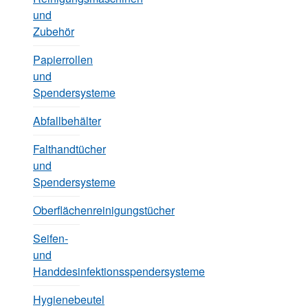
und
Zubehör
Papierrollen
und
Spendersysteme
Abfallbehälter
Falthandtücher
und
Spendersysteme
Oberflächenreinigungstücher
Seifen-
und
Handdesinfektionsspendersysteme
Hygienebeutel