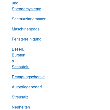
und
Spendersysteme
Schmutzfangmatten
Maschinenpads
Fensterreinigung
Besen,
Bürsten
&
Schaufeln
Reinigungschemie
Autopflegebedarf
Streusalz
Neuheiten