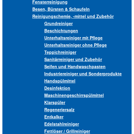
Fensterreinigung
Besen, Bürsten & Schaufeln
Reinigungschemie, -mittel und Zubehör
Grundreiniger
Beschichtungen
Unterhaltsreiniger mit Pflege
Unterhaltsreiniger ohne Pflege
Teppichreiniger
Sanitärreiniger und Zubehör
Seifen und Handwaschpasten
Industriereiniger und Sonderprodukte
Handspülmittel
Desinfektion
Maschinengeschirrspülmittel
Klarspüler
Regeneriersalz
Entkalker
Edelstahlreiniger
Fettlöser / Grillreiniger