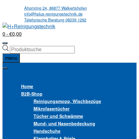
Skip
Ahornring 24, 86877 Walkertshofen
info@hplus-reinigungstechnik.de
to
Telefonische Beratung 08239 1292
content
0
- €0,00
Products
search
menu
MENU
MENU
Home
B2B
-Shop
Reinigungsmopp, Wischbezüge
Mikrofasertücher
Tücher und Schwämme
Mund- und Nasenbedeckung
Handschuhe
Klapphalter & Stiele