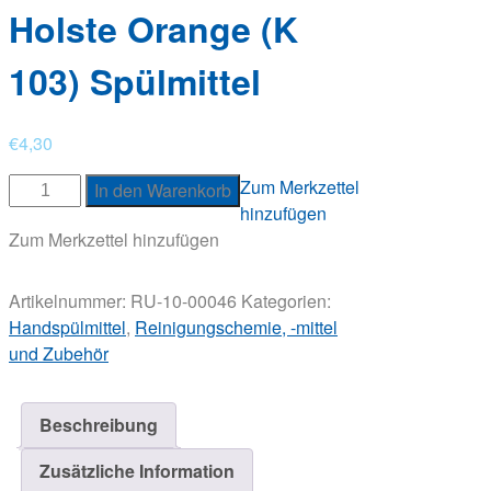
Holste Orange (K
103) Spülmittel
€
4,30
Holste
Zum Merkzettel
In den Warenkorb
Orange
hinzufügen
(K
Zum Merkzettel hinzufügen
103)
Spülmittel
Artikelnummer:
RU-10-00046
Kategorien:
Menge
Handspülmittel
,
Reinigungschemie, -mittel
und Zubehör
Beschreibung
Zusätzliche Information