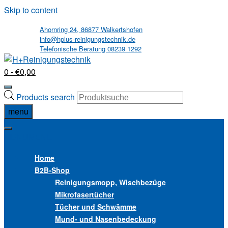
Skip to content
Ahornring 24, 86877 Walkertshofen
info@hplus-reinigungstechnik.de
Telefonische Beratung 08239 1292
0
- €0,00
Products search
menu
MENU
MENU
Home
B2B
-Shop
Reinigungsmopp, Wischbezüge
Mikrofasertücher
Tücher und Schwämme
Mund- und Nasenbedeckung