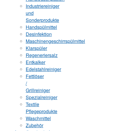
Industriereiniger
und
Sonderprodukte
Handspülmittel
Desinfektion
Maschinengeschirrspülmittel
Klarspüler
Regeneriersalz
Entkalker
Edelstahlreiniger
Fettlöser
/
Grillreiniger
Spezialreiniger
Textile
Pflegeprodukte
Waschmittel
Zubehör