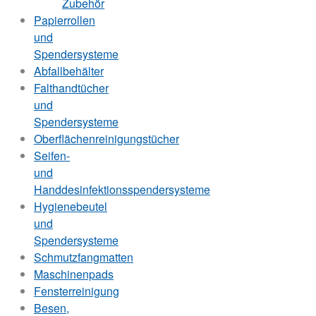
Zubehör
Papierrollen
und
Spendersysteme
Abfallbehälter
Falthandtücher
und
Spendersysteme
Oberflächenreinigungstücher
Seifen-
und
Handdesinfektionsspendersysteme
Hygienebeutel
und
Spendersysteme
Schmutzfangmatten
Maschinenpads
Fensterreinigung
Besen,