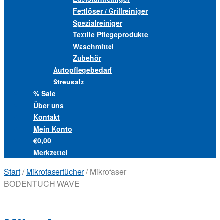
Fettlöser / Grillreiniger
Spezialreiniger
Textile Pflegeprodukte
Waschmittel
Zubehör
Autopflegebedarf
Streusalz
% Sale
Über uns
Kontakt
Mein Konto
€0,00
Merkzettel
Start
/
Mikrofasertücher
/ Mikrofaser
BODENTUCH WAVE