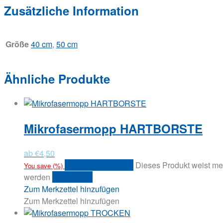
Zusätzliche Information
Größe
40 cm
,
50 cm
Ähnliche Produkte
Mikrofasermopp HARTBORSTE
ab
€
4,50
Ausführung wählen
Dieses Produkt weist me
You save
(
%)
werden
Quick View
Zum Merkzettel hinzufügen
Zum Merkzettel hinzufügen