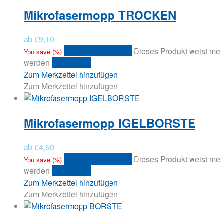
Mikrofasermopp TROCKEN
ab
€
9,10
Ausführung wählen
Dieses Produkt weist me
You save
(
%)
werden
Quick View
Zum Merkzettel hinzufügen
Zum Merkzettel hinzufügen
Mikrofasermopp IGELBORSTE
ab
€
4,50
Ausführung wählen
Dieses Produkt weist me
You save
(
%)
werden
Quick View
Zum Merkzettel hinzufügen
Zum Merkzettel hinzufügen