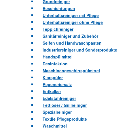
Grundreiniger
Beschichtungen
Unterhaltsreiniger mit Pflege
Unterhaltsreiniger ohne Pflege
Teppichreiniger
Sanitärreiniger und Zubehör
Seifen und Handwaschpasten
Industriereiniger und Sonderprodukte
Handspülmittel
Desinfektion
Maschinengeschirrspülmittel
Klarspüler
Regeneriersalz
Entkalker
Edelstahlreiniger
Fettlöser / Grillreiniger
Spezialreiniger
Textile Pflegeprodukte
Waschmittel