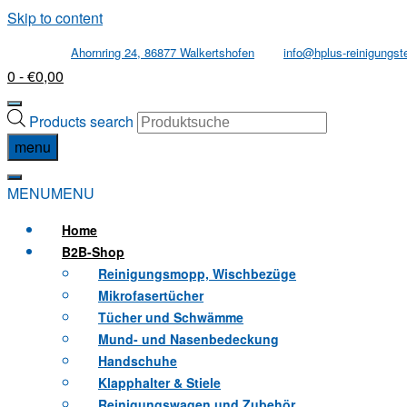
Skip to content
Ahornring 24, 86877 Walkertshofen
info@hplus-reinigungst
0
- €0,00
Products search
menu
MENU
MENU
Home
B2B
-Shop
Reinigungsmopp, Wischbezüge
Mikrofasertücher
Tücher und Schwämme
Mund- und Nasenbedeckung
Handschuhe
Klapphalter & Stiele
Reinigungswagen und Zubehör