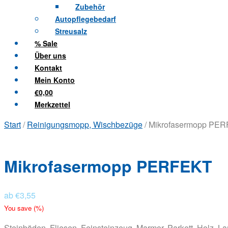
Zubehör
Autopflegebedarf
Streusalz
% Sale
Über uns
Kontakt
Mein Konto
€0,00
Merkzettel
Start
/
Reinigungsmopp, Wischbezüge
/ Mikrofasermopp PE
Mikrofasermopp PERFEKT
ab
€
3,55
You save
(
%)
Steinböden, Fliesen, Feinsteinzeug, Marmor, Parkett, Holz, L