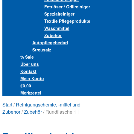
Fettlöser / Grillreiniger
Spezialreiniger
Textile Pflegeprodukte
Waschmittel
Zubehör
Autopflegebedarf
Streusalz
% Sale
Über uns
Kontakt
Mein Konto
€0,00
Merkzettel
Start
/
Reinigungschemie, -mittel und
Zubehör
/
Zubehör
/ Rundflasche 1 l