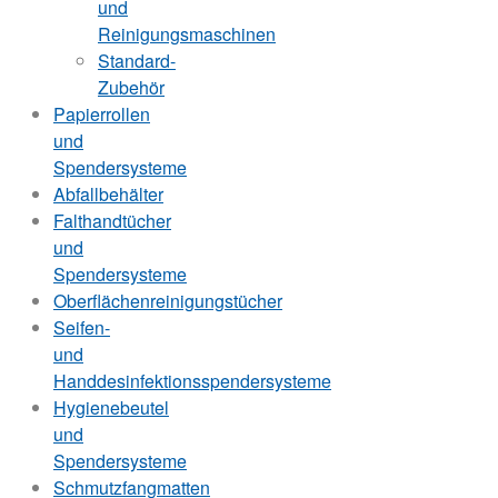
und
Reinigungsmaschinen
Standard-
Zubehör
Papierrollen
und
Spendersysteme
Abfallbehälter
Falthandtücher
und
Spendersysteme
Oberflächenreinigungstücher
Seifen-
und
Handdesinfektionsspendersysteme
Hygienebeutel
und
Spendersysteme
Schmutzfangmatten