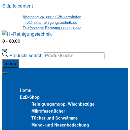
Skip to content
Ahornring 24, 86877 Walkertshofen
info@hplus-reinigungstechnik.de
Telefonische Beratung 08239 1292
0
- €0,00
Products search
menu
MENU
MENU
Home
B2B
-Shop
Reinigungsmopp, Wischbezüge
Mikrofasertücher
Tücher und Schwämme
Mund- und Nasenbedeckung