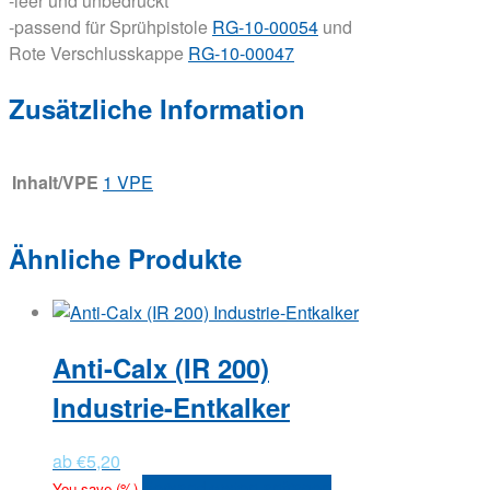
-leer und unbedruckt
-passend für Sprühpistole
RG-10-00054
und
Rote Verschlusskappe
RG-10-00047
Zusätzliche Information
Inhalt/VPE
1 VPE
Ähnliche Produkte
Anti-Calx (IR 200)
Industrie-Entkalker
ab
€
5,20
Versandkosten anfragen
You save
(
%)