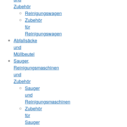
Zubehör
Reinigungswagen
Zubehör
für
Reinigungswagen
Abfallsäcke
und
Müllbeutel
Sauger,
Reinigungsmaschinen
und
Zubehör
Sauger
und
Reinigungsmaschinen
Zubehör
für
Sauger