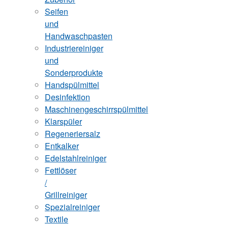
Seifen
und
Handwaschpasten
Industriereiniger
und
Sonderprodukte
Handspülmittel
Desinfektion
Maschinengeschirrspülmittel
Klarspüler
Regeneriersalz
Entkalker
Edelstahlreiniger
Fettlöser
/
Grillreiniger
Spezialreiniger
Textile