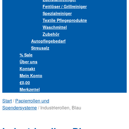
Fettlöser / Grillreiniger
Spezialreiniger
Textile Pflegeprodukte
Waschmittel
Zubehör
Autopflegebedarf
Streusalz
% Sale
Über uns
Kontakt
Mein Konto
€0,00
Merkzettel
Start
/
Papierrollen und
Spendersysteme
/ Industrierollen, Blau