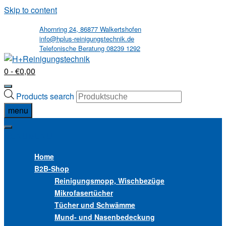
Skip to content
Ahornring 24, 86877 Walkertshofen
info@hplus-reinigungstechnik.de
Telefonische Beratung 08239 1292
0
- €0,00
Products search
menu
MENU
MENU
Home
B2B
-Shop
Reinigungsmopp, Wischbezüge
Mikrofasertücher
Tücher und Schwämme
Mund- und Nasenbedeckung