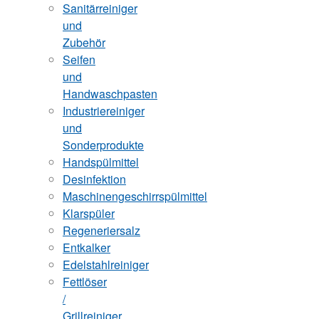
Sanitärreiniger
und
Zubehör
Seifen
und
Handwaschpasten
Industriereiniger
und
Sonderprodukte
Handspülmittel
Desinfektion
Maschinengeschirrspülmittel
Klarspüler
Regeneriersalz
Entkalker
Edelstahlreiniger
Fettlöser
/
Grillreiniger