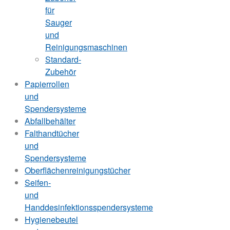
für
Sauger
und
Reinigungsmaschinen
Standard-
Zubehör
Papierrollen
und
Spendersysteme
Abfallbehälter
Falthandtücher
und
Spendersysteme
Oberflächenreinigungstücher
Seifen-
und
Handdesinfektionsspendersysteme
Hygienebeutel