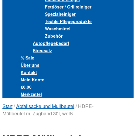
Fettlöser / Grillreiniger
Spezialreiniger
Textile Pflegeprodukte
Waschmittel
Zubehör
Autopflegebedarf
Streusalz
% Sale
Über uns
Kontakt
Mein Konto
€0,00
Merkzettel
Start
/
Abfallsäcke und Müllbeutel
/ HDPE-
Müllbeutel m. Zugband 30l, weiß