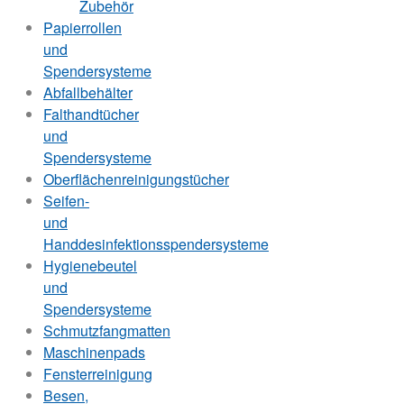
Zubehör
Papierrollen
und
Spendersysteme
Abfallbehälter
Falthandtücher
und
Spendersysteme
Oberflächenreinigungstücher
Seifen-
und
Handdesinfektionsspendersysteme
Hygienebeutel
und
Spendersysteme
Schmutzfangmatten
Maschinenpads
Fensterreinigung
Besen,