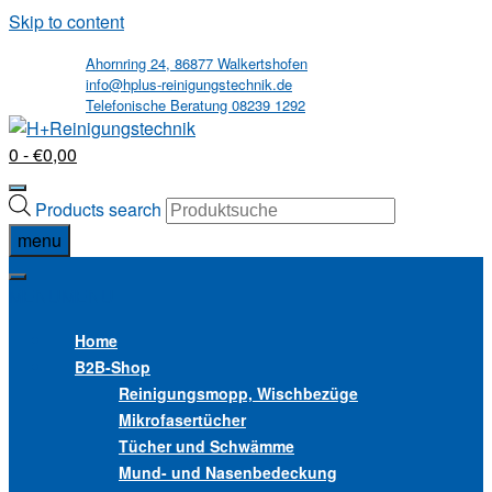
Skip to content
Ahornring 24, 86877 Walkertshofen
info@hplus-reinigungstechnik.de
Telefonische Beratung 08239 1292
0
- €0,00
Products search
menu
MENU
MENU
Home
B2B
-Shop
Reinigungsmopp, Wischbezüge
Mikrofasertücher
Tücher und Schwämme
Mund- und Nasenbedeckung