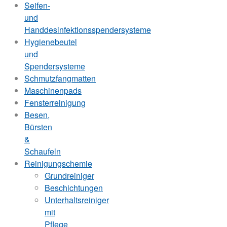
Seifen-
und
Handdesinfektionsspendersysteme
Hygienebeutel
und
Spendersysteme
Schmutzfangmatten
Maschinenpads
Fensterreinigung
Besen,
Bürsten
&
Schaufeln
Reinigungschemie
Grundreiniger
Beschichtungen
Unterhaltsreiniger
mit
Pflege