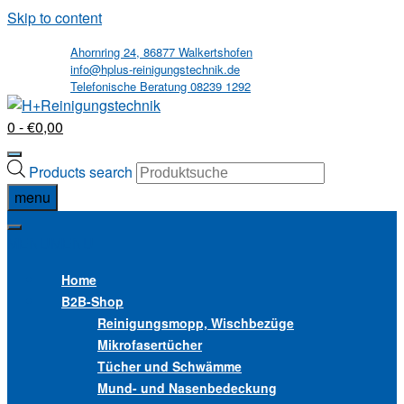
Skip to content
Ahornring 24, 86877 Walkertshofen
info@hplus-reinigungstechnik.de
Telefonische Beratung 08239 1292
0
- €0,00
Products search
menu
MENU
MENU
Home
B2B
-Shop
Reinigungsmopp, Wischbezüge
Mikrofasertücher
Tücher und Schwämme
Mund- und Nasenbedeckung