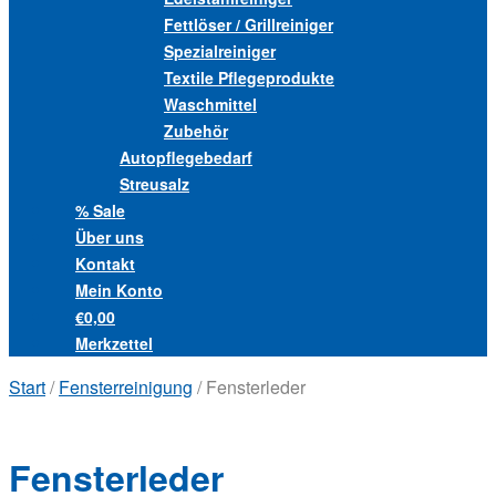
Fettlöser / Grillreiniger
Spezialreiniger
Textile Pflegeprodukte
Waschmittel
Zubehör
Autopflegebedarf
Streusalz
% Sale
Über uns
Kontakt
Mein Konto
€0,00
Merkzettel
Start
/
Fensterreinigung
/ Fensterleder
Fensterleder