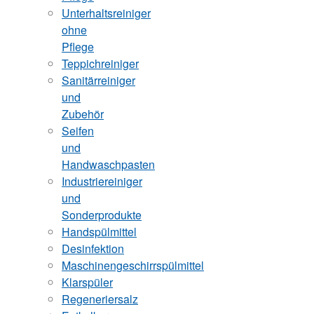
Unterhaltsreiniger
ohne
Pflege
Teppichreiniger
Sanitärreiniger
und
Zubehör
Seifen
und
Handwaschpasten
Industriereiniger
und
Sonderprodukte
Handspülmittel
Desinfektion
Maschinengeschirrspülmittel
Klarspüler
Regeneriersalz