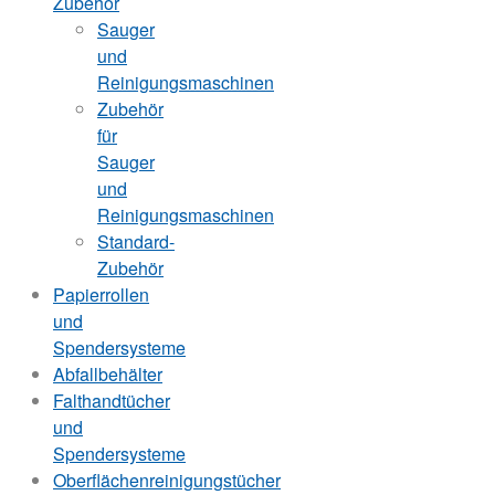
Zubehör
Sauger
und
Reinigungsmaschinen
Zubehör
für
Sauger
und
Reinigungsmaschinen
Standard-
Zubehör
Papierrollen
und
Spendersysteme
Abfallbehälter
Falthandtücher
und
Spendersysteme
Oberflächenreinigungstücher