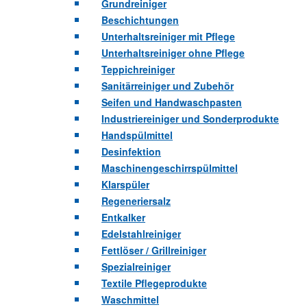
Grundreiniger
Beschichtungen
Unterhaltsreiniger mit Pflege
Unterhaltsreiniger ohne Pflege
Teppichreiniger
Sanitärreiniger und Zubehör
Seifen und Handwaschpasten
Industriereiniger und Sonderprodukte
Handspülmittel
Desinfektion
Maschinengeschirrspülmittel
Klarspüler
Regeneriersalz
Entkalker
Edelstahlreiniger
Fettlöser / Grillreiniger
Spezialreiniger
Textile Pflegeprodukte
Waschmittel