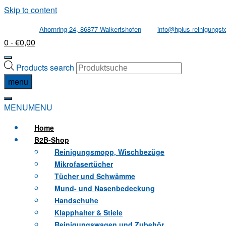
Skip to content
Ahornring 24, 86877 Walkertshofen
info@hplus-reinigungst
0
- €0,00
Products search
menu
MENU
MENU
Home
B2B
-Shop
Reinigungsmopp, Wischbezüge
Mikrofasertücher
Tücher und Schwämme
Mund- und Nasenbedeckung
Handschuhe
Klapphalter & Stiele
Reinigungswagen und Zubehör