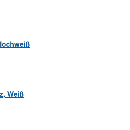
 Hochweiß
z, Weiß