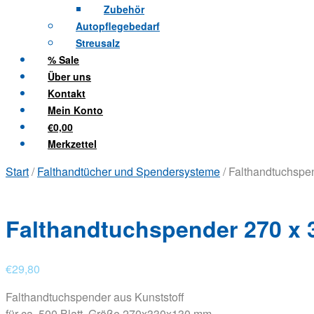
Zubehör
Autopflegebedarf
Streusalz
% Sale
Über uns
Kontakt
Mein Konto
€0,00
Merkzettel
Start
/
Falthandtücher und Spendersysteme
/ Falthandtuchspe
Falthandtuchspender 270 x 
€
29,80
Falthandtuchspender aus Kunststoff
für ca. 500 Blatt, Größe 270x330x130 mm