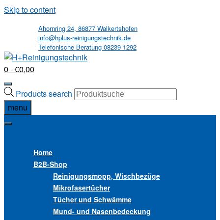
Skip to content
Ahornring 24, 86877 Walkertshofen
info@hplus-reinigungstechnik.de
Telefonische Beratung 08239 1292
0
- €0,00
Products search
menu
MENU
MENU
Home
B2B
-Shop
Reinigungsmopp, Wischbezüge
Mikrofasertücher
Tücher und Schwämme
Mund- und Nasenbedeckung