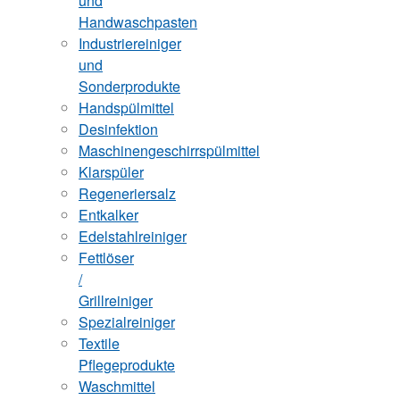
und
Handwaschpasten
Industriereiniger
und
Sonderprodukte
Handspülmittel
Desinfektion
Maschinengeschirrspülmittel
Klarspüler
Regeneriersalz
Entkalker
Edelstahlreiniger
Fettlöser
/
Grillreiniger
Spezialreiniger
Textile
Pflegeprodukte
Waschmittel