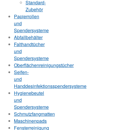
Standard-
Zubehör
Papierrollen
und
Spendersysteme
Abfallbehälter
Falthandtücher
und
Spendersysteme
Oberflächenreinigungstücher
Seifen-
und
Handdesinfektionsspendersysteme
Hygienebeutel
und
Spendersysteme
Schmutzfangmatten
Maschinenpads
Fensterreinigung