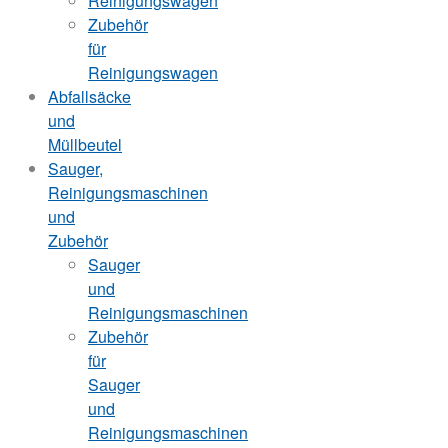
Reinigungswagen
Zubehör
für
Reinigungswagen
Abfallsäcke
und
Müllbeutel
Sauger,
Reinigungsmaschinen
und
Zubehör
Sauger
und
Reinigungsmaschinen
Zubehör
für
Sauger
und
Reinigungsmaschinen