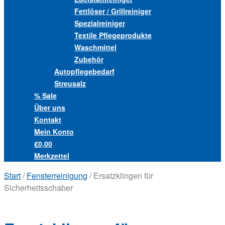
Fettlöser / Grillreiniger
Spezialreiniger
Textile Pflegeprodukte
Waschmittel
Zubehör
Autopflegebedarf
Streusalz
% Sale
Über uns
Kontakt
Mein Konto
€0,00
Merkzettel
Start
/
Fensterreinigung
/ Ersatzklingen für
Sicherheitsschaber