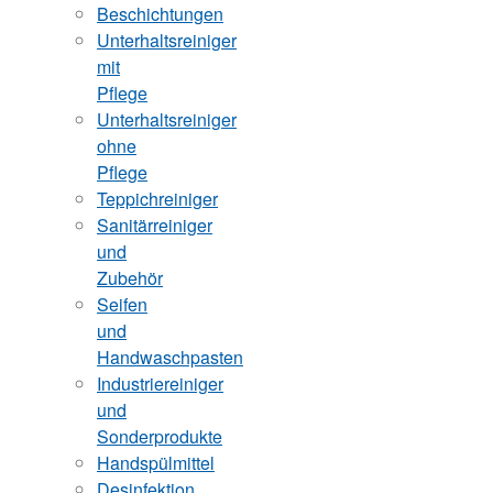
Beschichtungen
Unterhaltsreiniger
mit
Pflege
Unterhaltsreiniger
ohne
Pflege
Teppichreiniger
Sanitärreiniger
und
Zubehör
Seifen
und
Handwaschpasten
Industriereiniger
und
Sonderprodukte
Handspülmittel
Desinfektion