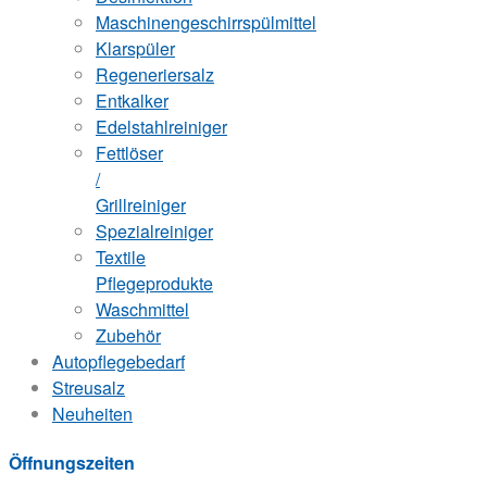
Maschinengeschirrspülmittel
Klarspüler
Regeneriersalz
Entkalker
Edelstahlreiniger
Fettlöser
/
Grillreiniger
Spezialreiniger
Textile
Pflegeprodukte
Waschmittel
Zubehör
Autopflegebedarf
Streusalz
Neuheiten
Öffnungszeiten