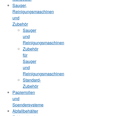
Sauger,
Reinigungsmaschinen
und
Zubehör
Sauger
und
Reinigungsmaschinen
Zubehör
für
Sauger
und
Reinigungsmaschinen
Standard-
Zubehör
Papierrollen
und
Spendersysteme
Abfallbehälter