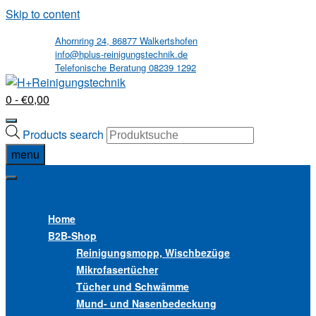
Skip to content
Ahornring 24, 86877 Walkertshofen
info@hplus-reinigungstechnik.de
Telefonische Beratung 08239 1292
0
- €0,00
Products search
menu
MENU
MENU
Home
B2B
-Shop
Reinigungsmopp, Wischbezüge
Mikrofasertücher
Tücher und Schwämme
Mund- und Nasenbedeckung