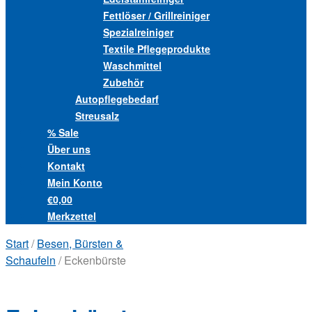
Fettlöser / Grillreiniger
Spezialreiniger
Textile Pflegeprodukte
Waschmittel
Zubehör
Autopflegebedarf
Streusalz
% Sale
Über uns
Kontakt
Mein Konto
€0,00
Merkzettel
Start
/
Besen, Bürsten &
Schaufeln
/ Eckenbürste