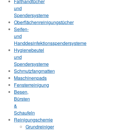
Falthandtücher
und
Spendersysteme
Oberflächenreinigungstücher
Seifen-
und
Handdesinfektionsspendersysteme
Hygienebeutel
und
Spendersysteme
Schmutzfangmatten
Maschinenpads
Fensterreinigung
Besen,
Bürsten
&
Schaufeln
Reinigungschemie
Grundreiniger