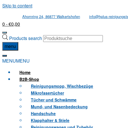
Skip to content
Ahornring 24, 86877 Walkertshofen
info@hplus-reinigungst
0
- €0,00
Products search
menu
MENU
MENU
Home
B2B
-Shop
Reinigungsmopp, Wischbezüge
Mikrofasertücher
Tücher und Schwämme
Mund- und Nasenbedeckung
Handschuhe
Klapphalter & Stiele
Reinigungswagen und Zubehör