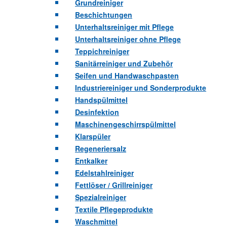
Grundreiniger
Beschichtungen
Unterhaltsreiniger mit Pflege
Unterhaltsreiniger ohne Pflege
Teppichreiniger
Sanitärreiniger und Zubehör
Seifen und Handwaschpasten
Industriereiniger und Sonderprodukte
Handspülmittel
Desinfektion
Maschinengeschirrspülmittel
Klarspüler
Regeneriersalz
Entkalker
Edelstahlreiniger
Fettlöser / Grillreiniger
Spezialreiniger
Textile Pflegeprodukte
Waschmittel