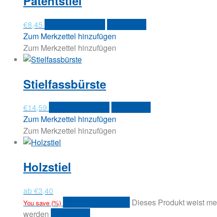
Patentstiel
€
8,45
In den Warenkorb
Quick View
Zum Merkzettel hinzufügen
Zum Merkzettel hinzufügen
Stielfassbürste
€
14,59
In den Warenkorb
Quick View
Zum Merkzettel hinzufügen
Zum Merkzettel hinzufügen
Holzstiel
ab
€
3,40
Ausführung wählen
Dieses Produkt weist me
You save
(
%)
werden
Quick View