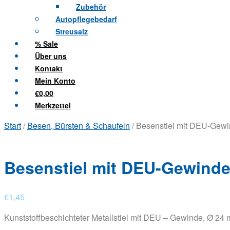
Zubehör
Autopflegebedarf
Streusalz
% Sale
Über uns
Kontakt
Mein Konto
€0,00
Merkzettel
Start
/
Besen, Bürsten & Schaufeln
/ Besenstiel mit DEU-Gew
Besenstiel mit DEU-Gewind
€
1,45
Kunststoffbeschichteter Metallstiel mit DEU – Gewinde, Ø 24